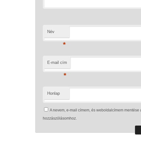
Név
*
E-mail cím
*
Honlap
A nevem, e-mail címem, és weboldalcímem mentése 
hozzászólásomhoz.