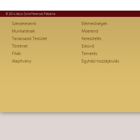
© 2014 Jézus Szíve Ferences Plébánia
Szerzeteseink
Elérhetőségek
Munkatársak
Miserend
Tanácsadó Testület
Keresztelés
Történet
Esküvő
Fíliák
Temetés
Alapítvány
Egyházi hozzájárulás