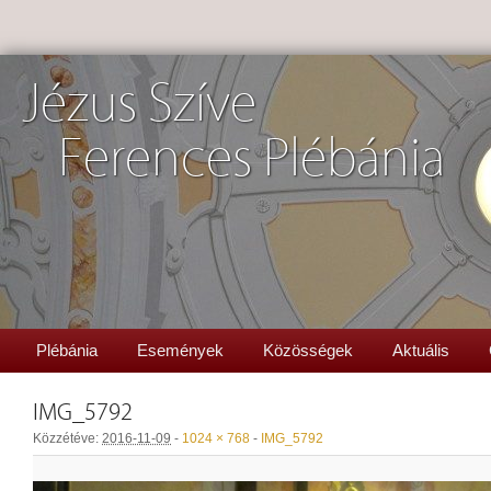
Jézus Szíve
Ferences Plébánia
Plébánia
Események
Közösségek
Aktuális
IMG_5792
Közzétéve:
2016-11-09
-
1024 × 768
-
IMG_5792