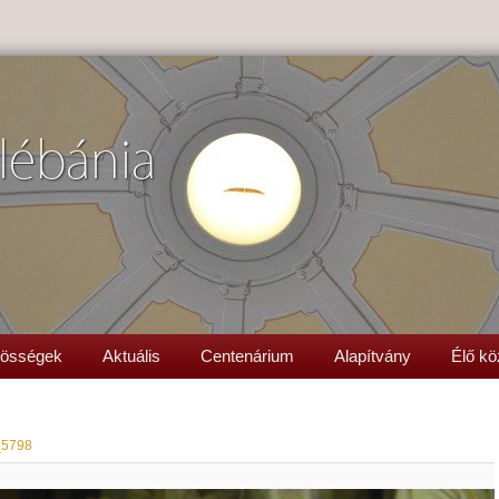
lébánia
össégek
Aktuális
Centenárium
Alapítvány
Élő kö
_5798