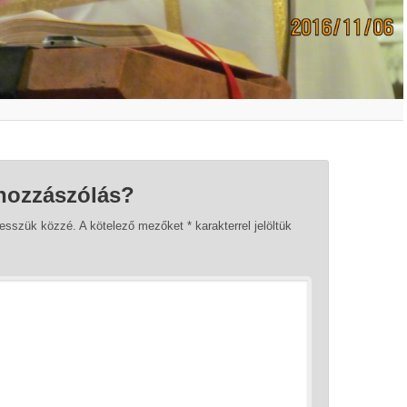
hozzászólás?
tesszük közzé.
A kötelező mezőket
*
karakterrel jelöltük