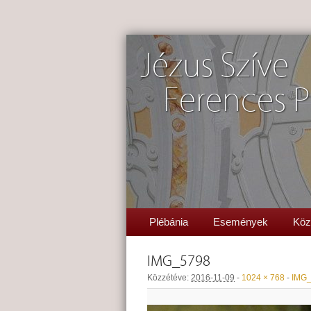
Jézus Szíve
Ferences P
Plébánia
Események
Köz
IMG_5798
Közzétéve:
2016-11-09
-
1024 × 768
-
IMG