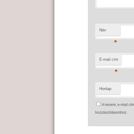
Név
*
E-mail cím
*
Honlap
A nevem, e-mail c
hozzászólásomhoz.