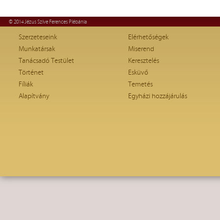
© 2014 Jézus Szíve Ferences Plébánia
Szerzeteseink
Elérhetőségek
Munkatársak
Miserend
Tanácsadó Testület
Keresztelés
Történet
Esküvő
Fíliák
Temetés
Alapítvány
Egyházi hozzájárulás