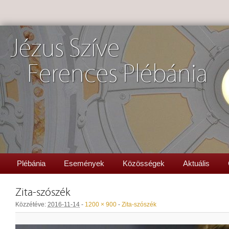
Jézus Szíve
Ferences Plébánia
Plébánia
Események
Közösségek
Aktuális
Zita-szószék
Közzétéve:
2016-11-14
-
1200 × 900
-
Zita-szószék