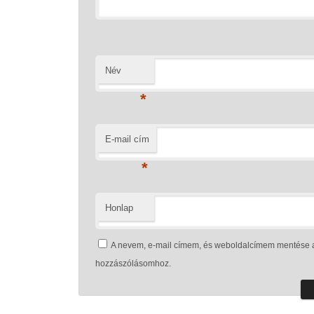
Név
*
E-mail cím
*
Honlap
A nevem, e-mail címem, és weboldalcímem mentése 
hozzászólásomhoz.