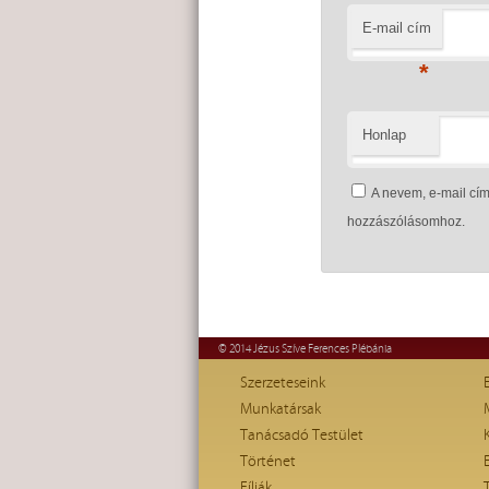
E-mail cím
*
Honlap
A nevem, e-mail c
hozzászólásomhoz.
© 2014 Jézus Szíve Ferences Plébánia
Szerzeteseink
Munkatársak
Tanácsadó Testület
Történet
Fíliák