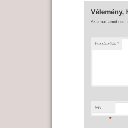
Vélemény, 
Az e-mail címet nem 
Hozzászólás
*
Név
*