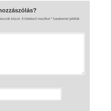
hozzászólás?
tesszük közzé.
A kötelező mezőket
*
karakterrel jelöltük