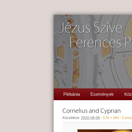
Jézus Szíve
Ferences P
Plébánia
Események
Köz
Cornelius and Cyprian
Közzétéve:
2020-09-09
-
579 × 394
-
Corne