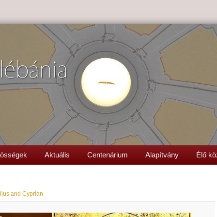
lébánia
össégek
Aktuális
Centenárium
Alapítvány
Élő kö
lius and Cyprian