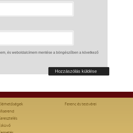
ímem, és weboldalcímem mentése a böngészőben a következő
Elérhetőségek
Ferenc és testvérei
Miserend
Keresztelés
Esküvő
Temetés