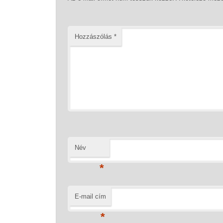
Hozzászólás
*
Név
*
E-mail cím
*