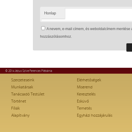
Honlap
A nevem, e-mail címem, és weboldalcímem mentése 
hozzászólásomhoz.
© 2014 Jézus Szíve Ferences Plébánia
Szerzeteseink
Elérhetőségek
Munkatársak
Miserend
Tanácsadó Testület
Keresztelés
Történet
Esküvő
Fíliák
Temetés
Alapítvány
Egyházi hozzájárulás