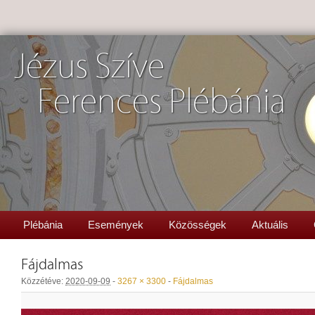
Jézus Szíve
Ferences Plébánia
Plébánia
Események
Közösségek
Aktuális
Fájdalmas
Közzétéve:
2020-09-09
-
3267 × 3300
-
Fájdalmas