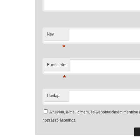
Név
*
E-mail cím
*
Honlap
A nevem, e-mail címem, és weboldalcímem mentése 
hozzászólásomhoz.