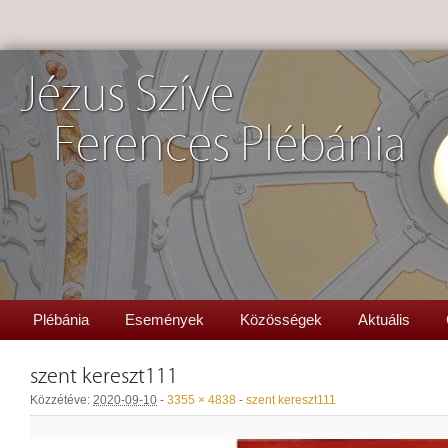
Jézus Szíve
Ferences Plébánia
Plébánia
Események
Közösségek
Aktuális
szent kereszt111
Közzétéve:
2020-09-10
-
3355 × 4838
-
szent kereszt111