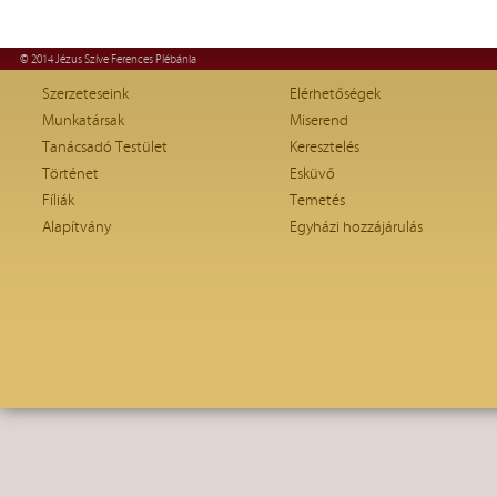
© 2014 Jézus Szíve Ferences Plébánia
Szerzeteseink
Elérhetőségek
Munkatársak
Miserend
Tanácsadó Testület
Keresztelés
Történet
Esküvő
Fíliák
Temetés
Alapítvány
Egyházi hozzájárulás