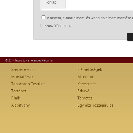
Honlap
A nevem, e-mail címem, és weboldalcímem mentése 
hozzászólásomhoz.
© 2014 Jézus Szíve Ferences Plébánia
Szerzeteseink
Elérhetőségek
Munkatársak
Miserend
Tanácsadó Testület
Keresztelés
Történet
Esküvő
Fíliák
Temetés
Alapítvány
Egyházi hozzájárulás