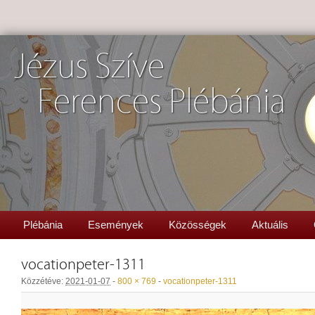
Jézus Szíve
Ferences Plébánia
Plébánia
Események
Közösségek
Aktuális
vocationpeter-1311
Közzétéve:
2021-01-07
-
800 × 769
-
vocationpeter-1311