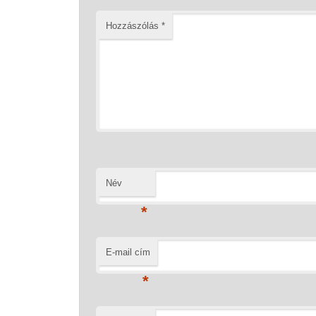
Hozzászólás
*
Név
*
E-mail cím
*