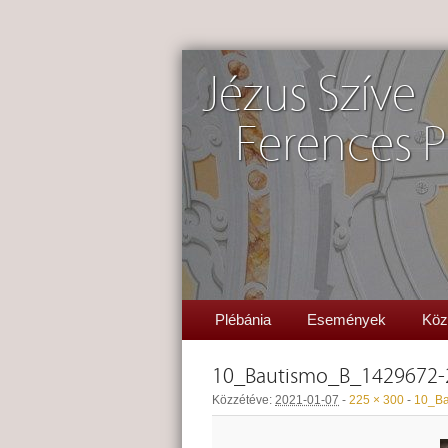
Jézus Szíve
Ferences P
Plébánia
Események
Köz
10_Bautismo_B_1429672-
Közzétéve:
2021-01-07
-
225 × 300
-
10_Ba