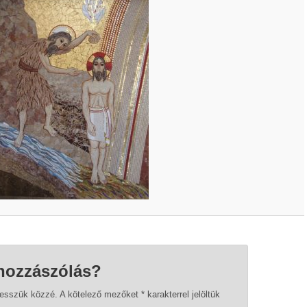
hozzászólás?
tesszük közzé.
A kötelező mezőket
*
karakterrel jelöltük