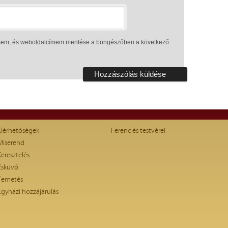
ímem, és weboldalcímem mentése a böngészőben a következő
Elérhetőségek
Ferenc és testvérei
Miserend
Keresztelés
Esküvő
Temetés
Egyházi hozzájárulás