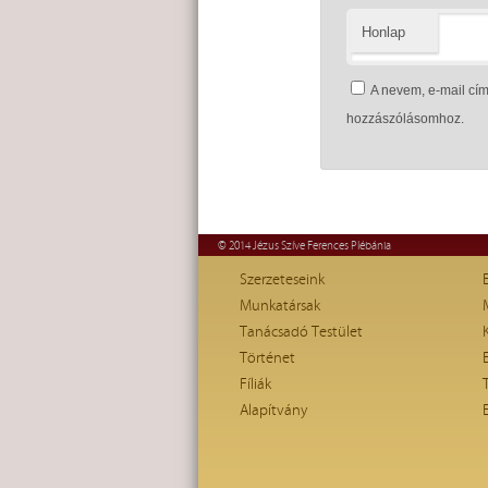
Honlap
A nevem, e-mail c
hozzászólásomhoz.
© 2014 Jézus Szíve Ferences Plébánia
Szerzeteseink
Munkatársak
Tanácsadó Testület
Történet
Fíliák
Alapítvány