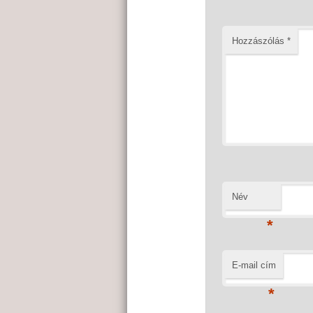
Hozzászólás
*
Név
*
E-mail cím
*