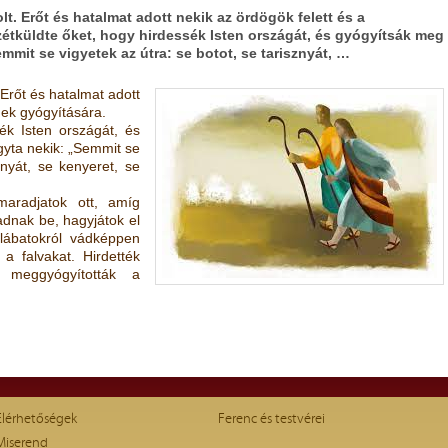
lt. Erőt és hatalmat adott nekik az ördögök felett és a
étküldte őket, hogy hirdessék Isten országát, és gyógyítsák meg
mit se vigyetek az útra: se botot, se tarisznyát, …
 Erőt és hatalmat adott
gek gyógyítására.
ék Isten országát, és
yta nekik: „Semmit se
znyát, se kenyeret, se
aradjatok ott, amíg
dnak be, hagyjátok el
 lábatokról vádképpen
 a falvakat. Hirdették
 meggyógyították a
Elérhetőségek
Ferenc és testvérei
Miserend