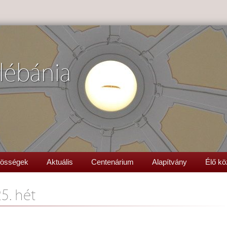
lébánia
össégek
Aktuális
Centenárium
Alapítvány
Élő kö
25. hét