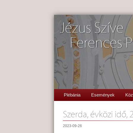
Jézus Szíve
Ferences P
Plébánia
Események
Köz
Szerda, évközi idő, 
2023-09-26