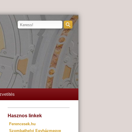
zvetítés
Hasznos linkek
Ferencesek.hu
Szombathelyi Egyházmegye