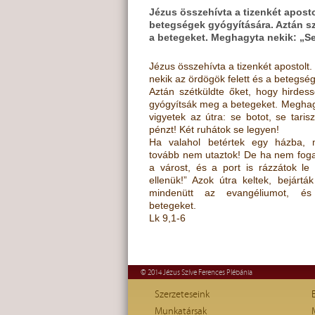
Jézus összehívta a tizenkét aposto
betegségek gyógyítására. Aztán sz
a betegeket. Meghagyta nekik: „Sem
Jézus összehívta a tizenkét apostolt.
nekik az ördögök felett és a betegsé
Aztán szétküldte őket, hogy hirdess
gyógyítsák meg a betegeket. Meghag
vigyetek az útra: se botot, se taris
pénzt! Két ruhátok se legyen!
Ha valahol betértek egy házba, m
tovább nem utaztok! De ha nem foga
a várost, és a port is rázzátok le
ellenük!” Azok útra keltek, bejárták
mindenütt az evangéliumot, és
betegeket.
Lk 9,1-6
© 2014 Jézus Szíve Ferences Plébánia
Szerzeteseink
Munkatársak