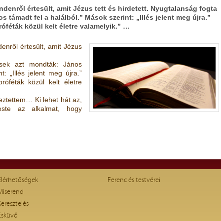
enről értesült, amit Jézus tett és hirdetett. Nyugtalanság fogta
 támadt fel a halálból.” Mások szerint: „Illés jelent meg újra.”
 próféták közül kelt életre valamelyik.” …
nről értesült, amit Jézus
esek azt mondták: János
t: „Illés jelent meg újra.”
 próféták közül kelt életre
jeztettem… Ki lehet hát az,
reste az alkalmat, hogy
Elérhetőségek
Ferenc és testvérei
Miserend
Keresztelés
Esküvő