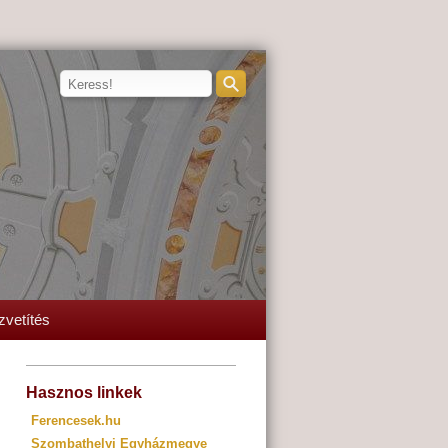
zvetítés
Hasznos linkek
Ferencesek.hu
Szombathelyi Egyházmegye