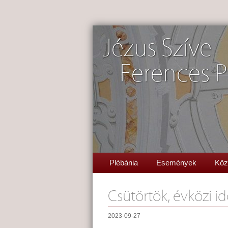
Jézus Szíve
Ferences P
Plébánia
Események
Köz
Csütörtök, évközi id
2023-09-27