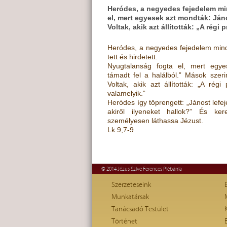
Heródes, a negyedes fejedelem mind
el, mert egyesek azt mondták: János
Voltak, akik azt állították: „A régi
Heródes, a negyedes fejedelem minde
tett és hirdetett.
Nyugtalanság fogta el, mert egy
támadt fel a halálból.” Mások szerin
Voltak, akik azt állították: „A régi
valamelyik.”
Heródes így töprengett: „Jánost lefe
akiről ilyeneket hallok?” És ke
személyesen láthassa Jézust.
Lk 9,7-9
© 2014 Jézus Szíve Ferences Plébánia
Szerzeteseink
Munkatársak
Tanácsadó Testület
Történet