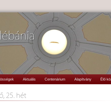
lébánia
össégek
Aktuális
Centenárium
Alapítvány
Élő kö
ő, 25. hét