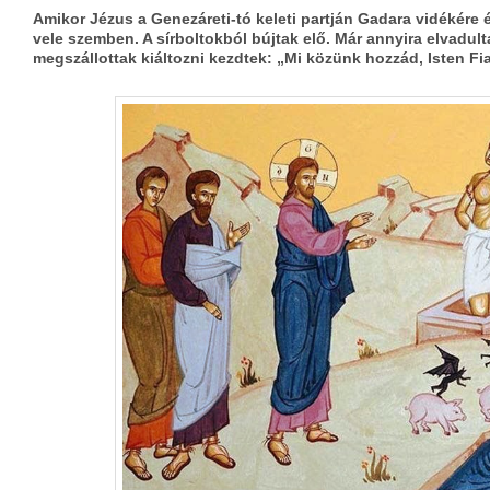
Amikor Jézus a Genezáreti-tó keleti partján Gadara vidékére é
vele szemben. A sírboltokból bújtak elő. Már annyira elvadulta
megszállottak kiáltozni kezdtek: „Mi közünk hozzád, Isten Fia