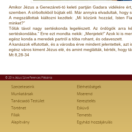
Amikor Jézus a Genezáreti-tó keleti partján Gadara vidékére ért,
szemben. A sírboltokból bújtak elő. Már annyira elvadultak, hogy se
A megszállottak kiáltozni kezdtek: „Mi közünk hozzád, Isten Fia?
minket?”
Tőlük távol nagy sertéskonda legelészett. Az ördögök arra ké
sertéskondába.” Erre ezt mondta nekik: „Menjetek!” Azok ki is men
egész konda a meredek partról a tóba rohant, és odaveszett.
A kanászok elfutottak, és a városba érve mindent jelentettek, azt i
egész város kiment Jézus elé, és amint meglátták, kérték, hogy t
Mt 8,28-34
© 2014 Jézus Szíve Ferences Plébánia
Szerzeteseink
Elérhetőségek
Munkatársak
Miserend
Tanácsadó Testület
Keresztelés
Történet
Esküvő
Fíliák
Temetés
Alapítvány
Egyházi hozzájárulás