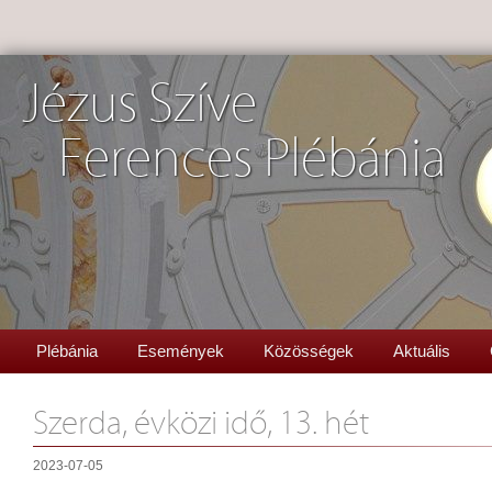
Jézus Szíve
Ferences Plébánia
Plébánia
Események
Közösségek
Aktuális
Szerda, évközi idő, 13. hét
2023-07-05