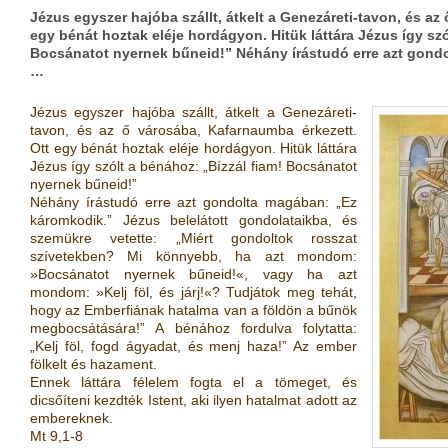
Jézus egyszer hajóba szállt, átkelt a Genezáreti-tavon, és az
egy bénát hoztak eléje hordágyon. Hitük láttára Jézus így szó
Bocsánatot nyernek bűneid!” Néhány írástudó erre azt gond
…
Jézus egyszer hajóba szállt, átkelt a Genezáreti-
tavon, és az ő városába, Kafarnaumba érkezett.
Ott egy bénát hoztak eléje hordágyon. Hitük láttára
Jézus így szólt a bénához: „Bízzál fiam! Bocsánatot
nyernek bűneid!”
Néhány írástudó erre azt gondolta magában: „Ez
káromkodik.” Jézus belelátott gondolataikba, és
szemükre vetette: „Miért gondoltok rosszat
szívetekben? Mi könnyebb, ha azt mondom:
»Bocsánatot nyernek bűneid!«, vagy ha azt
mondom: »Kelj föl, és járj!«? Tudjátok meg tehát,
hogy az Emberfiának hatalma van a földön a bűnök
megbocsátására!” A bénához fordulva folytatta:
„Kelj föl, fogd ágyadat, és menj haza!” Az ember
fölkelt és hazament.
Ennek láttára félelem fogta el a tömeget, és
dicsőíteni kezdték Istent, aki ilyen hatalmat adott az
embereknek.
Mt 9,1-8