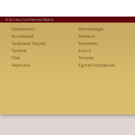
© 2014 Jézus Szíve Ferences Plébánia
Szerzeteseink
Elérhetőségek
Munkatársak
Miserend
Tanácsadó Testület
Keresztelés
Történet
Esküvő
Fíliák
Temetés
Alapítvány
Egyházi hozzájárulás