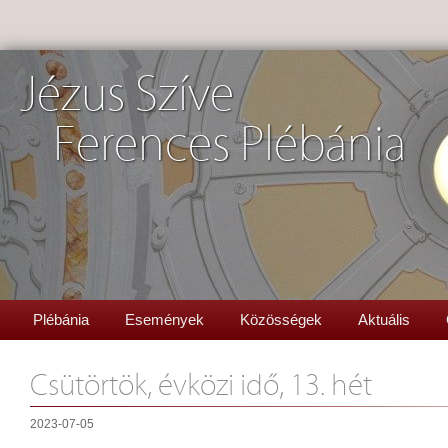
Jézus Szíve
Ferences Plébánia
Plébánia
Események
Közösségek
Aktuális
Csütörtök, évközi idő, 13. hét
2023-07-05