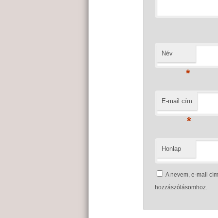
Név
*
E-mail cím
*
Honlap
A nevem, e-mail c
hozzászólásomhoz.