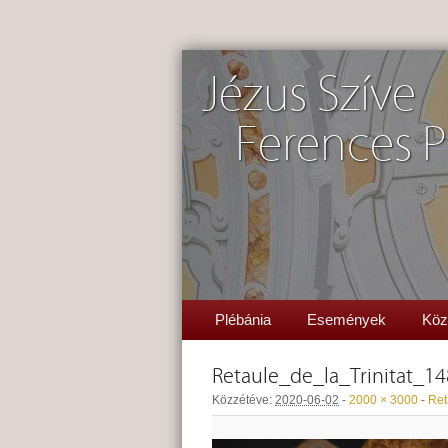
Jézus Szíve
Ferences P
Plébánia
Események
Köz
Retaule_de_la_Trinitat_
Közzétéve:
2020-06-02
-
2000 × 3000
-
Ret