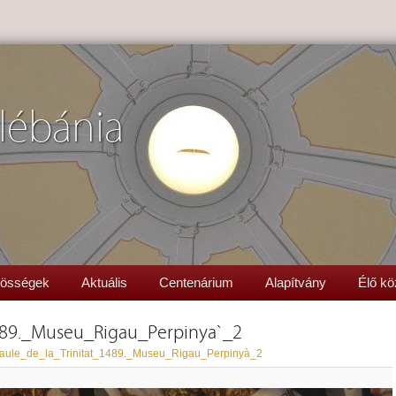
lébánia
össégek
Aktuális
Centenárium
Alapítvány
Élő kö
1489._Museu_Rigau_Perpinyà_2
aule_de_la_Trinitat_1489._Museu_Rigau_Perpinyà_2