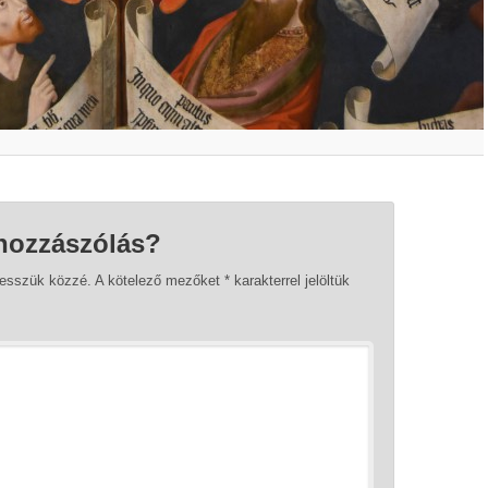
hozzászólás?
tesszük közzé.
A kötelező mezőket
*
karakterrel jelöltük