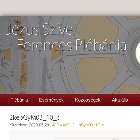
Jézus Szíve
Ferences Plébánia
Plébánia
Események
Közösségek
Aktuális
2kepGyM03_10_c
Közzétéve:
2020-05-29
-
400 × 409
-
2kepGyM03_10_c