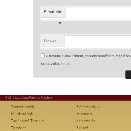
E-mail cím
*
Honlap
A nevem, e-mail címem, és weboldalcímem mentése 
hozzászólásomhoz.
© 2014 Jézus Szíve Ferences Plébánia
Szerzeteseink
Elérhetőségek
Munkatársak
Miserend
Tanácsadó Testület
Keresztelés
Történet
Esküvő