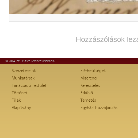
Hozzászólások lez
© 2014 Jézus Szíve Ferences Plébánia
Szerzeteseink
Elérhetőségek
Munkatársak
Miserend
Tanácsadó Testület
Keresztelés
Történet
Esküvő
Fíliák
Temetés
Alapítvány
Egyházi hozzájárulás