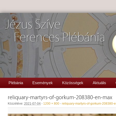
Jézus Szíve
Ferences Plébánia
Plébánia
Események
Közösségek
Aktuális
reliquary-martyrs-of-gorkum-208380-en-max
Közzétéve:
2021-07-04
-
1200 × 800
-
reliquary-martyrs-of-gorkum-208380-