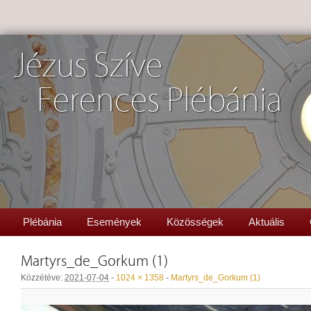
Jézus Szíve
Ferences Plébánia
Plébánia
Események
Közösségek
Aktuális
Martyrs_de_Gorkum (1)
Közzétéve:
2021-07-04
-
1024 × 1358
-
Martyrs_de_Gorkum (1)