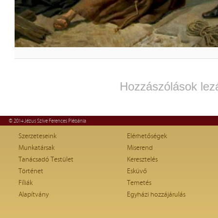
Hozzászólások lez
© 2014 Jézus Szíve Ferences Plébánia
Szerzeteseink
Elérhetőségek
Munkatársak
Miserend
Tanácsadó Testület
Keresztelés
Történet
Esküvő
Fíliák
Temetés
Alapítvány
Egyházi hozzájárulás