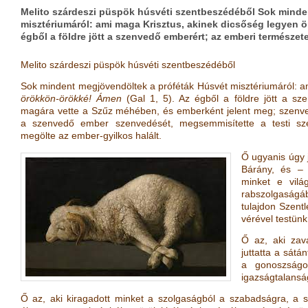
Melito szárdeszi püspök húsvéti szentbeszédéből Sok minde
misztériumáról: ami maga Krisztus, akinek dicsőség legyen ö
égből a földre jött a szenvedő emberért; az emberi természe
Melito szárdeszi püspök húsvéti szentbeszédéből
Sok mindent megjövendöltek a próféták Húsvét misztériumáról: a
örökkön-örökké! Ámen
(
Gal 1, 5
)
. Az égből a földre jött a s
magára vette a Szűz méhében, és emberként jelent meg; szenve
a szenvedő ember szenvedését, megsemmisítette a testi szen
megölte az ember-gyilkos halált.
Ő ugyanis úgy j
Bárány, és – 
minket e vil
rabszolgaságá
tulajdon Szentl
vérével testünk 
Ő az, aki zava
juttatta a sátá
a gonoszságo
igazságtalansá
Ő az, aki kiragadott minket a szolgaságból a szabadságra, a sö