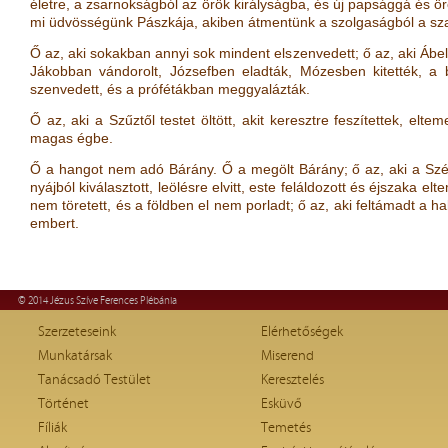
életre, a zsarnokságból az örök királyságba, és új papsággá és ör
mi üdvösségünk Pászkája, akiben átmentünk a szolgaságból a sz
Ő az, aki sokakban annyi sok mindent elszenvedett; ő az, aki Ábe
Jákobban vándorolt, Józsefben eladták, Mózesben kitették, a
szenvedett, és a prófétákban meggyalázták.
Ő az, aki a Szűztől testet öltött, akit keresztre feszítettek, elte
magas égbe.
Ő a hangot nem adó Bárány. Ő a megölt Bárány; ő az, aki a Szép
nyájból kiválasztott, leölésre elvitt, este feláldozott és éjszaka e
nem töretett, és a földben el nem porladt; ő az, aki feltámadt a ha
embert.
© 2014 Jézus Szíve Ferences Plébánia
Szerzeteseink
Elérhetőségek
Munkatársak
Miserend
Tanácsadó Testület
Keresztelés
Történet
Esküvő
Fíliák
Temetés