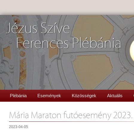
Jézus Szíve
Ferences Plébánia
Plébánia
Események
Közösségek
Aktuális
Mária Maraton futóesemény 2023. á
2023-04-05