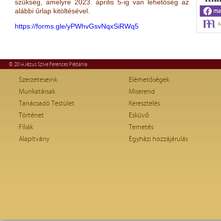
szükség, amelyre 2023. április 5-ig van lehetőség az
alábbi űrlap kitöltésével.
https://forms.gle/yPWhvGsvNqxSiRWq5
© 2014 Jézus Szíve Ferences Plébánia
Szerzeteseink
Elérhetőségek
Munkatársak
Miserend
Tanácsadó Testület
Keresztelés
Történet
Esküvő
Fíliák
Temetés
Alapítvány
Egyházi hozzájárulás