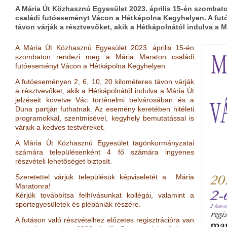
A Mária Út Közhasznú Egyesület 2023. április 15-én szombat
családi futóeseményt Vácon a Hétkápolna Kegyhelyen. A futó
távon várják a résztvevőket, akik a Hétkápolnától indulva a M
A Mária Út Közhasznú Egyesület 2023. április 15-én
szombaton rendezi meg a Mária Maraton családi
futóeseményt Vácon a Hétkápolna Kegyhelyen.
A futóeseményen 2, 6, 10, 20 kilométeres távon várják
a résztvevőket, akik a Hétkápolnától indulva a Mária Út
jelzéseit követve Vác történelmi belvárosában és a
Duna partján futhatnak. Az esemény keretében hitéleti
programokkal, szentmisével, kegyhely bemutatással is
várjuk a kedves testvéreket.
A Mária Út Közhasznú Egyesület tagönkormányzatai
számára településenként 4 fő számára ingyenes
részvételi lehetőséget biztosít.
Szeretettel várjuk településük képviseletét a Mária
Maratonra!
Kérjük továbbítsa felhívásunkat kollégái, valamint a
sportegyesületek és plébániák részére.
A futáson való részvételhez előzetes regisztrációra van