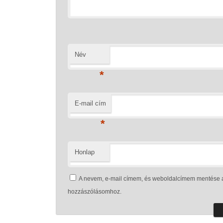
Név
*
E-mail cím
*
Honlap
A nevem, e-mail címem, és weboldalcímem mentése 
hozzászólásomhoz.