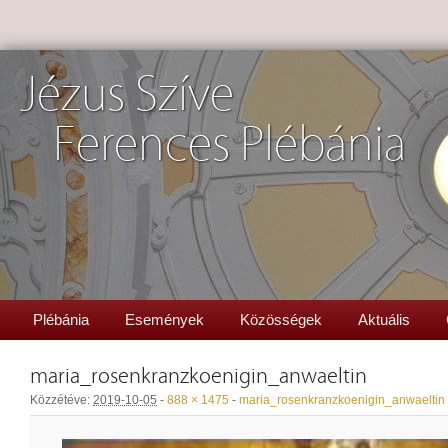
Jézus Szíve
Ferences Plébánia
Plébánia
Események
Közösségek
Aktuális
maria_rosenkranzkoenigin_anwaeltin
Közzétéve:
2019-10-05
-
888 × 1475
-
maria_rosenkranzkoenigin_anwaeltin