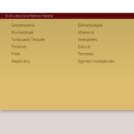
© 2014 Jézus Szíve Ferences Plébánia
Szerzeteseink
Elérhetőségek
Munkatársak
Miserend
Tanácsadó Testület
Keresztelés
Történet
Esküvő
Fíliák
Temetés
Alapítvány
Egyházi hozzájárulás