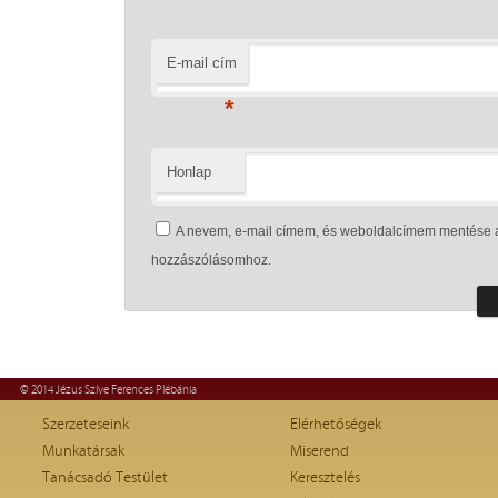
E-mail cím
*
Honlap
A nevem, e-mail címem, és weboldalcímem mentése 
hozzászólásomhoz.
© 2014 Jézus Szíve Ferences Plébánia
Szerzeteseink
Elérhetőségek
Munkatársak
Miserend
Tanácsadó Testület
Keresztelés