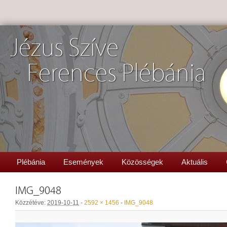
Jézus Szíve
Ferences Plébánia
Plébánia
Események
Közösségek
Aktuális
IMG_9048
Közzétéve:
2019-10-11
-
2592 × 1456
-
IMG_9048