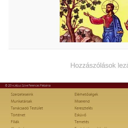
Hozzászólások lez
© 2014 Jézus Szíve Ferences Plébánia
Szerzeteseink
Elérhetőségek
Munkatársak
Miserend
Tanácsadó Testület
Keresztelés
Történet
Esküvő
Fíliák
Temetés