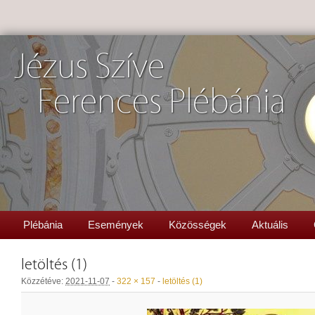
Jézus Szíve
Ferences Plébánia
Plébánia
Események
Közösségek
Aktuális
letöltés (1)
Közzétéve:
2021-11-07
-
322 × 157
-
letöltés (1)