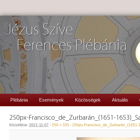
Jézus Szíve
Ferences Plébánia
Plébánia
Események
Közösségek
Aktuális
250px-Francisco_de_Zurbarán_(1651-1653)_S
Közzétéve:
2021-11-07
-
250 × 335
-
250px-Francisco_de_Zurbarán_(1651-