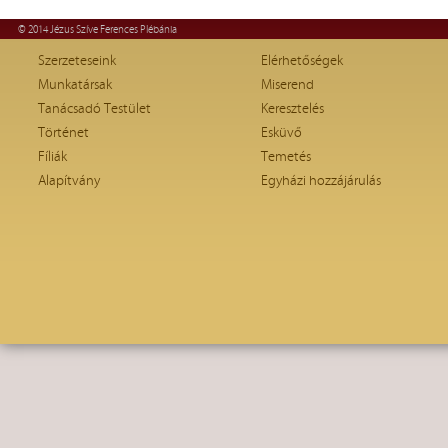
© 2014 Jézus Szíve Ferences Plébánia
Szerzeteseink
Elérhetőségek
Munkatársak
Miserend
Tanácsadó Testület
Keresztelés
Történet
Esküvő
Fíliák
Temetés
Alapítvány
Egyházi hozzájárulás