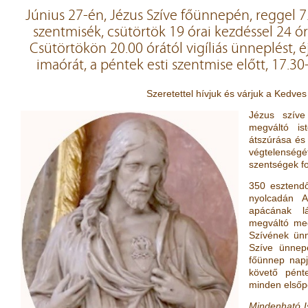
Június 27-én, Jézus Szíve főünnepén, reggel 7.
szentmisék, csütörtök 19 órai kezdéssel 24 ó
Csütörtökön 20.00 órától vigíliás ünneplést, 
imaórát, a péntek esti szentmise előtt, 17.3
Szeretettel hívjuk és várjuk a Kedves
Jézus szíve
megváltó is
átszúrása és 
végtelensé
szentségek fo
350 esztendő
nyolcadán A
apácának l
megváltó me
Szívének ünn
Szíve ünnepé
főünnep nap
követő pént
minden elsőp
Mindenható Is