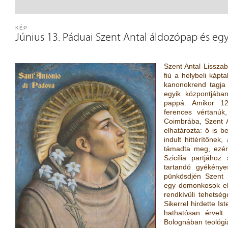
KÉP
Június 13. Páduai Szent Antal áldozópap és egy
Szent Antal Lisszab
fiú a helybeli kápt
kanonokrend tagja
egyik központjában
pappá. Amikor 12
ferences vértanúk
Coimbrába, Szent A
elhatározta: ő is 
indult hittérítőne
támadta meg, ezért 
Szicília partjához
tartandó gyékénye
pünkösdjén Szent 
egy domonkosok elő
rendkívüli tehetség
Sikerrel hirdette Is
hathatósan érvel
Bolognában teológiát