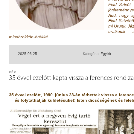
Fiad Szívét
jótéteménnye
Add, hogy aj
Fiad Szívébő
mi Urunk, Jézu
uralkodik 
mindörökkön-örökké.
2025-06-25
Kategória:
Egyéb
KÉP
35 évvel ezelőtt kapta vissza a ferences rend z
35 évvel ezelőtt, 1990. június 23-án térhettek vissza a ferenc
és folytathatják küldetésüket:
Isten dicsőségének és fele