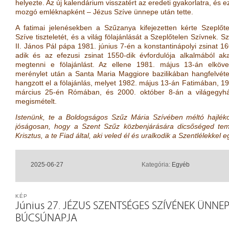
helyezte. Az új kalendárium visszatért az eredeti gyakorlatra, és e
mozgó emléknapként – Jézus Szíve ünnepe után tette.
A fatimai jelenésekben a Szűzanya kifejezetten kérte Szeplőte
Szíve tiszteletét, és a világ fölajánlását a Szeplőtelen Szívnek. S
II. János Pál pápa 1981. június 7-én a konstantinápolyi zsinat 1
adik és az efezusi zsinat 1550-dik évfordulója alkalmából aka
megtenni e fölajánlást. Az ellene 1981. május 13-án elkövet
merénylet után a Santa Maria Maggiore bazilikában hangfelvétel
hangzott el a fölajánlás, melyet 1982. május 13-án Fatimában, 1
március 25-én Rómában, és 2000. október 8-án a világegyh
megismételt.
Istenünk, te a Boldogságos Szűz Mária Szívében méltó hajléko
jóságosan, hogy a Szent Szűz közbenjárására dicsőséged te
Krisztus, a te Fiad által, aki veled él és uralkodik a Szentlélekke
2025-06-27
Kategória:
Egyéb
KÉP
Június 27. JÉZUS SZENTSÉGES SZÍVÉNEK ÜNN
BÚCSÚNAPJA