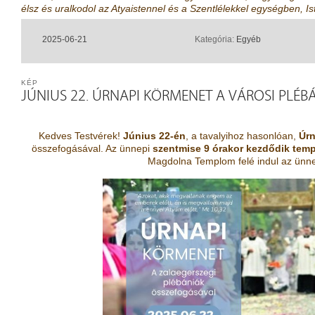
élsz és uralkodol az Atyaistennel és a Szentlélek­kel egységben, 
2025-06-21
Kategória:
Egyéb
KÉP
JÚNIUS 22. ÚRNAPI KÖRMENET A VÁROSI PLÉ
Kedves Testvérek!
Június 22-én
, a tavalyihoz hasonlóan,
Úrn
összefogásával. Az ünnepi
szentmise 9 órakor
kezdődik tem
Magdolna Templom felé indul az ünn