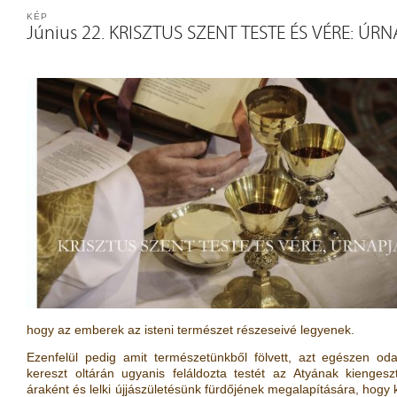
KÉP
Június 22. KRISZTUS SZENT TESTE ÉS VÉRE: ÚR
hogy az emberek az isteni természet részeseivé legyenek.
Ezenfelül pedig amit természetünkből fölvett, azt egészen od
kereszt oltárán ugyanis feláldozta testét az Atyának kiengesz
áraként és lelki újjászületésünk fürdőjének megalapítására, hogy