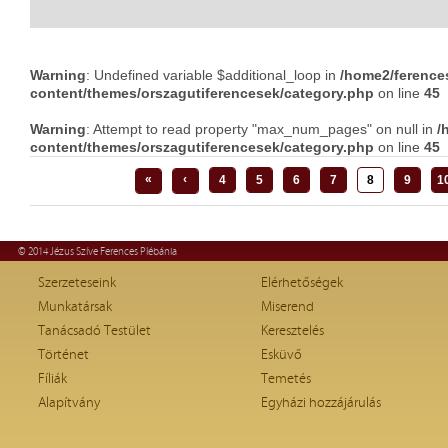
Warning
: Undefined variable $additional_loop in
/home2/ference
content/themes/orszagutiferencesek/category.php
on line
45
Warning
: Attempt to read property "max_num_pages" on null in
/
content/themes/orszagutiferencesek/category.php
on line
45
«
‹
4
5
6
7
8
9
1
© 2014 Jézus Szíve Ferences Plébánia
Szerzeteseink
Elérhetőségek
Munkatársak
Miserend
Tanácsadó Testület
Keresztelés
Történet
Esküvő
Fíliák
Temetés
Alapítvány
Egyházi hozzájárulás