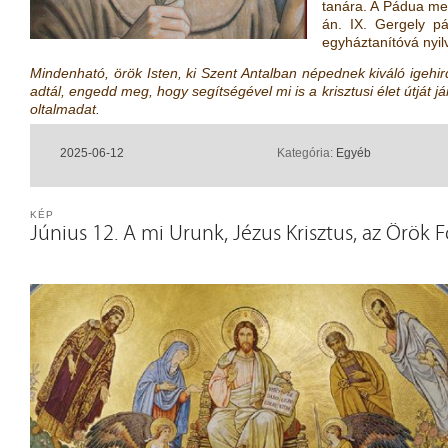
tanára. A Pádua mel
án. IX. Gergely pá
egyháztanítóvá nyil
Mindenható, örök Isten, ki Szent Antalban népednek kiváló igehi
adtál, engedd meg, hogy segítségével mi is a krisztusi élet útját
oltalmadat.
2025-06-12
Kategória:
Egyéb
KÉP
Június 12. A mi Urunk, Jézus Krisztus, az Örök 