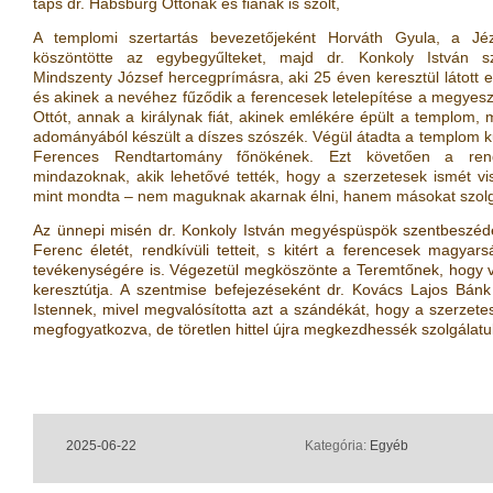
taps dr. Habsburg Ottónak és fiának is szólt,
A templomi szertartás bevezetőjeként Horváth Gyula, a Jé
köszöntötte az egybegyűlteket, majd dr. Konkoly István 
Mindszenty József hercegprímásra, aki 25 éven keresztül látott el
és akinek a nevéhez fűződik a ferencesek letelepítése a megyes
Ottót, annak a királynak fiát, akinek emlékére épült a templom, 
adományából készült a díszes szószék. Végül átadta a templom ku
Ferences Rendtartomány főnökének. Ezt követően a rend
mindazoknak, akik lehetővé tették, hogy a szerzetesek ismét vi
mint mondta – nem maguknak akarnak élni, hanem másokat szolg
Az ünnepi misén dr. Konkoly István megyéspüspök szentbeszédéb
Ferenc életét, rendkívüli tetteit, s kitért a ferencesek magya
tevékenységére is. Végezetül megköszönte a Teremtőnek, hogy vé
keresztútja. A szentmise befejezéseként dr. Kovács Lajos Bán
Istennek, mivel megvalósította azt a szándékát, hogy a szerzet
megfogyatkozva, de töretlen hittel újra megkezdhessék szolgálat
2025-06-22
Kategória:
Egyéb