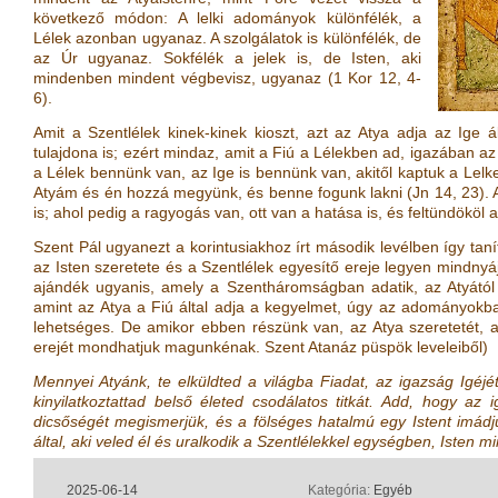
következő módon: A lelki adományok különfélék, a
Lélek azonban ugyanaz. A szolgálatok is különfélék, de
az Úr ugyanaz. Sokfélék a jelek is, de Isten, aki
mindenben mindent végbevisz, ugyanaz
(
1 Kor 12, 4-
6
)
.
Amit a Szentlélek kinek-kinek kioszt, azt az Atya adja az Ige 
tulajdona is; ezért mindaz, amit a Fiú a Lélekben ad, igazában 
a Lélek bennünk van, az Ige is bennünk van, akitől kaptuk a Lelket,
Atyám és én hozzá megyünk, és benne fogunk lakni
(
Jn 14, 23
)
.
is; ahol pedig a ragyogás van, ott van a hatása is, és feltündököl
Szent Pál ugyanezt a korintusiakhoz írt második levélben így taní
az Isten szeretete és a Szentlélek egyesítő ereje legyen mindnyá
ajándék ugyanis, amely a Szentháromságban adatik, az Atyától a
amint az Atya a Fiú által adja a kegyelmet, úgy az adományokb
lehetséges. De amikor ebben részünk van, az Atya szeretetét, a
erejét mondhatjuk magunkénak. Szent Atanáz püspök leveleiből)
Mennyei Atyánk, te elküldted a világba Fiadat, az igazság Igéjé
kinyilatkoztattad belső életed csodálatos titkát. Add, hogy az
dicsőségét megismerjük, és a fölséges hatalmú egy Istent imádju
által, aki veled él és uralkodik a Szentlélekkel egységben, Isten 
2025-06-14
Kategória:
Egyéb