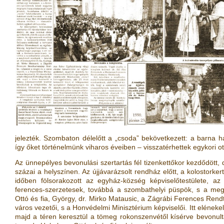
jelezték. Szombaton délelőtt a „csoda” bekövetkezett: a barna h
így őket történelmünk viharos éveiben – visszatérhettek egykori o
Az ünnepélyes bevonulási szertartás fél tizenkettőkor kezdődött, 
százai a helyszínen. Az újjávarázsolt rendház előtt, a kolostorke
időben fölsorakozott az egyház-község képviselőtestülete, a
ferences-szerzetesek, továbbá a szombathelyi püspök, s a me
Ottó és fia, György, dr. Mirko Matausic, a Zágrábi Ferences Ren
város vezetői, s a Honvédelmi Minisztérium képviselői. Itt eléneke
majd a téren keresztül a tömeg rokonszenvétől kísérve bevonult