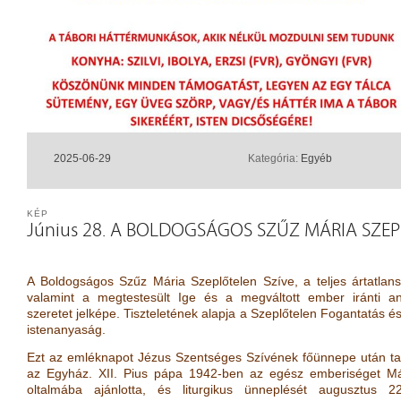
2025-06-29
Kategória:
Egyéb
KÉP
Június 28. A BOLDOGSÁGOS SZŰZ MÁRIA SZEP
A Boldogságos Szűz Mária Szeplőtelen Szíve, a teljes ártatlans
valamint a megtestesült Ige és a megváltott ember iránti an
szeretet jelképe. Tiszteletének alapja a Szeplőtelen Fogantatás é
istenanyaság.
Ezt az emléknapot Jézus Szentséges Szívének főünnepe után tar
az Egyház. XII. Pius pápa 1942-ben az egész emberiséget Má
oltalmába ajánlotta, és liturgikus ünneplését augusztus 22