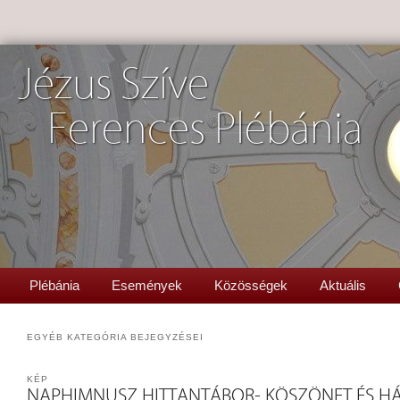
Jézus Szíve
Ferences Plébánia
Plébánia
Események
Közösségek
Aktuális
EGYÉB
KATEGÓRIA BEJEGYZÉSEI
KÉP
NAPHIMNUSZ HITTANTÁBOR- KÖSZÖNET ÉS HÁ