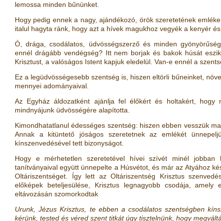
lemossa minden bűnünket.
Hogy pedig ennek a nagy, ajándékozó, örök szeretetének emléke v
italul hagyta ránk, hogy azt a hívek magukhoz vegyék a kenyér és 
Ó, drága, csodálatos, üdvösségszerző és minden gyönyörűségg
ennél drágább vendégség? Itt nem borjak és bakok húsát eszi
Krisztust, a valóságos Istent kapjuk eledelül. Van-e ennél a szen
Ez a legüdvösségesebb szentség is, hiszen eltörli bűneinket, növeli
mennyei adományaival.
Az Egyház áldozatként ajánlja fel élőkért és holtakért, hogy 
mindnyájunk üdvösségére alapította.
Kimondhatatlanul édességes szentség: hiszen ebben vesszük magu
Annak a kitüntető jóságos szeretetnek az emlékét ünnepelj
kínszenvedésével tett bizonyságot.
Hogy e mérhetetlen szeretetével hívei szívét minél jobban 
tanítványaival együtt ünnepelte a Húsvétot, és már az Atyához kés
Oltáriszentséget. Így lett az Oltáriszentség Krisztus szenve
előképek beteljesülése, Krisztus legnagyobb csodája, amely 
eltávozásán szomorkodtak
Urunk, Jézus Krisztus, te ebben a csodálatos szentségben kín
kérünk, tested és véred szent titkát úgy tisztelnünk, hogy megvál