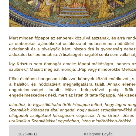
Mert minden főpapot az emberek közül választanak, és arra rendeli
az embereket, ajándékokat és áldozatot mutasson be a bűnökért, m
tudatlanok és a tévelygők iránt, hiszen őrá is gyöngeség nehezed
áldozatot kell bemutatnia. A tisztséget magától senki sem vállalhat
Így Krisztus sem önmagát emelte főpapi méltóságra, hanem az,
szültelek.” Másutt meg ezt mondja: „Pap vagy mindörökké Melkized
Földi életében hangosan kiáltozva, könnyek között imádkozott, s
a haláltól, és hódolatáért meghallgatásra talált. Annak ellené
engedelmességet tanult. Műve befejeztével pedig örök
engedelmeskednek neki, mert az Isten őt tette főpappá, Melkizedek
Istenünk, te Egyszülöttedet örök Főpappá tetted, hogy téged meg
Szentlélek kiáradása által engedd, hogy akiket szolgálattevőkké é
elfogadott szolgálatot hűségesen végezzék. A mi Urunk, Jézus Kr
uralkodik a Szentlélekkel egységben, Isten mindörökkön-örökké.
2025-06-11
Kategória:
Egyéb