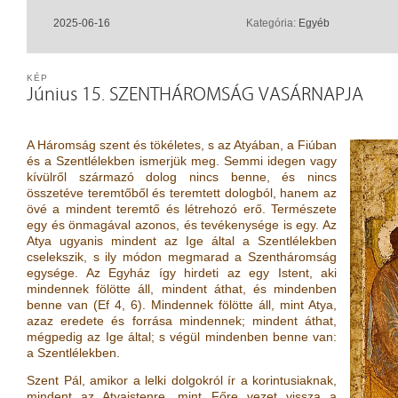
2025-06-16
Kategória:
Egyéb
KÉP
Június 15. SZENTHÁROMSÁG VASÁRNAPJA
A Háromság szent és tökéletes, s az Atyában, a Fiúban
és a Szentlélekben ismerjük meg. Semmi idegen vagy
kívülről származó dolog nincs benne, és nincs
összetéve teremtőből és teremtett dologból, hanem az
övé a mindent teremtő és létrehozó erő. Természete
egy és önmagával azonos, és tevékenysége is egy. Az
Atya ugyanis mindent az Ige által a Szentlélekben
cselekszik, s ily módon megmarad a Szentháromság
egysége. Az Egyház így hirdeti az egy Istent, aki
mindennek fölötte áll, mindent áthat, és mindenben
benne van
(
Ef 4, 6
)
. Mindennek fölötte áll, mint Atya,
azaz eredete és forrása mindennek; mindent áthat,
mégpedig az Ige által; s végül mindenben benne van:
a Szentlélekben.
Szent Pál, amikor a lelki dolgokról ír a korintusiaknak,
mindent az Atyaistenre, mint Főre vezet vissza a