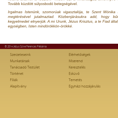
Tovább küzdött súlyosbodó betegségével.
Irgalmas Istenünk, szomorúak vigasztalója, te Szent Mónika
megtérésével jutalmaztad. Közbenjárásukra add, hogy bű
kegyelmedet elnyerjük. A mi Urunk, Jézus Krisztus, a te Fiad által,
egységben, Isten mindörökkön-örökké.
© 2014 Jézus Szíve Ferences Plébánia
Szerzeteseink
Elérhetőségek
Munkatársak
Miserend
Tanácsadó Testület
Keresztelés
Történet
Esküvő
Fíliák
Temetés
Alapítvány
Egyházi hozzájárulás