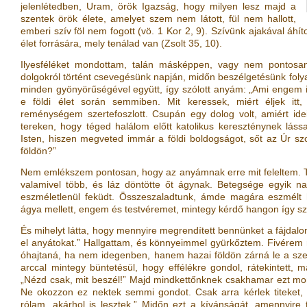
jelenlétedben, Uram, örök Igazság, hogy milyen lesz majd a
szentek örök élete, amelyet szem nem látott, fül nem hallott,
emberi szív föl nem fogott
(vö.
1 Kor 2, 9
)
. Szívünk ajakával áhí
élet forrására, mely tenálad van
(
Zsolt 35, 10
)
.
Ilyesféléket mondottam, talán másképpen, vagy nem pontosa
dolgokról történt csevegésünk napján, midőn beszélgetésünk foly
minden gyönyörűségével együtt, így szólott anyám: „Ami engem i
e földi élet során semmiben. Mit keressek, miért éljek it
reménységem szertefoszlott. Csupán egy dolog volt, amiért id
tereken, hogy téged halálom előtt katolikus kereszténynek lássa
Isten, hiszen megveted immár a földi boldogságot, sőt az Úr szo
földön?”
Nem emlékszem pontosan, hogy az anyámnak erre mit feleltem. Ta
valamivel több, és láz döntötte őt ágynak. Betegsége egyik na
eszméletlenül feküdt. Összeszaladtunk, ámde magára eszmélt 
ágya mellett, engem és testvéremet, mintegy kérdő hangon így sz
És mihelyt látta, hogy mennyire megrendített bennünket a fájdalom, 
el anyátokat.” Hallgattam, és könnyeimmel gyürkőztem. Fivérem m
óhajtaná, ha nem idegenben, hanem hazai földön zárná le a sze
arccal mintegy büntetésül, hogy effélékre gondol, rátekintett, 
„Nézd csak, mit beszél!” Majd mindkettőnknek csakhamar ezt mondo
Ne okozzon ez nektek semmi gondot. Csak arra kérlek titeket,
rólam, akárhol is lesztek.” Midőn ezt a kívánságát, amennyire 