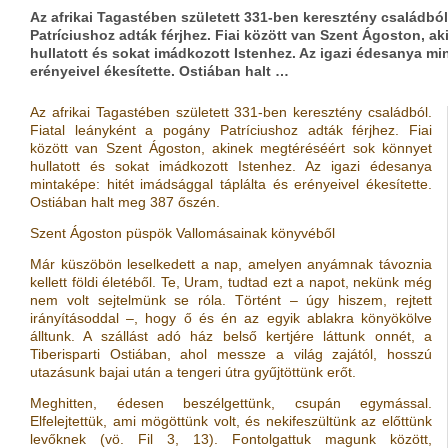
Az afrikai Tagastében született 331-ben keresztény családból
Patríciushoz adták férjhez. Fiai között van Szent Ágoston, a
hullatott és sokat imádkozott Istenhez. Az igazi édesanya mi
erényeivel ékesítette. Ostiában halt …
Az afrikai Tagastében született 331-ben keresztény családból.
Fiatal leányként a pogány Patríciushoz adták férjhez. Fiai
között van Szent Ágoston, akinek megtéréséért sok könnyet
hullatott és sokat imádkozott Istenhez. Az igazi édesanya
mintaképe: hitét imádsággal táplálta és erényeivel ékesítette.
Ostiában halt meg 387 őszén.
Szent Ágoston püspök Vallomásainak könyvéből
Már küszöbön leselkedett a nap, amelyen anyámnak távoznia
kellett földi életéből. Te, Uram, tudtad ezt a napot, nekünk még
nem volt sejtelmünk se róla. Történt – úgy hiszem, rejtett
irányításoddal –, hogy ő és én az egyik ablakra könyökölve
álltunk. A szállást adó ház belső kertjére láttunk onnét, a
Tiberisparti Ostiában, ahol messze a világ zajától, hosszú
utazásunk bajai után a tengeri útra gyűjtöttünk erőt.
Meghitten, édesen beszélgettünk, csupán egymással.
Elfelejtettük, ami mögöttünk volt, és nekifeszültünk az előttünk
levőknek
(vö.
Fil 3, 13
)
. Fontolgattuk magunk között,