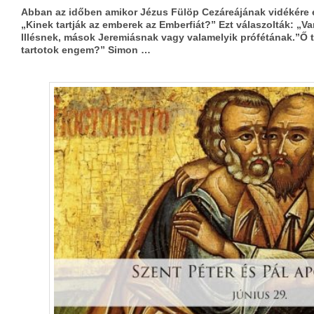
Abban az időben amikor Jézus Fülöp Cezáreájának vidékére é
„Kinek tartják az emberek az Emberfiát?” Ezt válaszolták: „Va
Illésnek, mások Jeremiásnak vagy valamelyik prófétának.”Ő to
tartotok engem?” Simon …