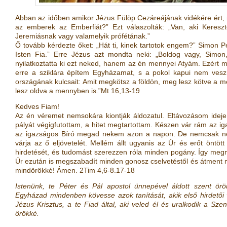
Abban az időben amikor Jézus Fülöp Cezáreájának vidékére ért, m
az emberek az Emberfiát?” Ezt válaszolták: „Van, aki Kereszt
Jeremiásnak vagy valamelyik prófétának.”
Ő tovább kérdezte őket: „Hát ti, kinek tartotok engem?” Simon Pét
Isten Fia.” Erre Jézus azt mondta neki: „Boldog vagy, Simon
nyilatkoztatta ki ezt neked, hanem az én mennyei Atyám. Ezért 
erre a sziklára építem Egyházamat, s a pokol kapui nem ves
országának kulcsait: Amit megkötsz a földön, meg lesz kötve a men
lesz oldva a mennyben is.”Mt 16,13-19
Kedves Fiam!
Az én véremet nemsokára kiontják áldozatul. Eltávozásom ideje
pályát végigfutottam, a hitet megtartottam. Készen vár rám az i
az igazságos Bíró megad nekem azon a napon. De nemcsak n
várja az ő eljövetelét. Mellém állt ugyanis az Úr és erőt öntö
hirdetését, és tudomást szerezzen róla minden pogány. Így megm
Úr ezután is megszabadít minden gonosz cselvetéstől és átment 
mindörökké! Ámen. 2Tim 4,6-8.17-18
Istenünk, te Péter és Pál apostol ünnepével áldott szent ö
Egyházad mindenben kövesse azok tanítását, akik első hirdetői 
Jézus Krisztus, a te Fiad által, aki veled él és uralkodik a Sz
örökké.