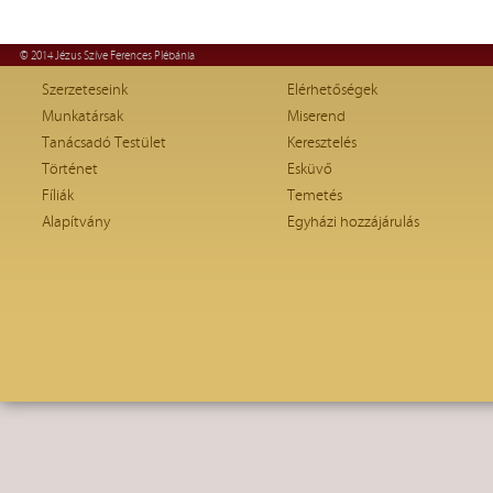
© 2014 Jézus Szíve Ferences Plébánia
Szerzeteseink
Elérhetőségek
Munkatársak
Miserend
Tanácsadó Testület
Keresztelés
Történet
Esküvő
Fíliák
Temetés
Alapítvány
Egyházi hozzájárulás