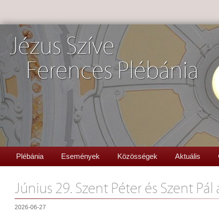
Jézus Szíve
Ferences Plébánia
Plébánia
Események
Közösségek
Aktuális
Június 29. Szent Péter és Szent Pál
2026-06-27