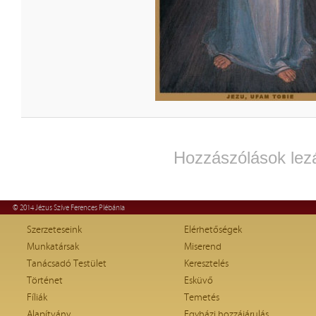
Hozzászólások lez
© 2014 Jézus Szíve Ferences Plébánia
Szerzeteseink
Elérhetőségek
Munkatársak
Miserend
Tanácsadó Testület
Keresztelés
Történet
Esküvő
Fíliák
Temetés
Alapítvány
Egyházi hozzájárulás