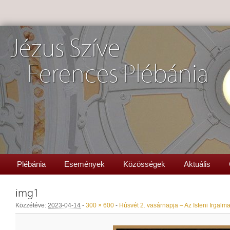
Jézus Szíve
Ferences Plébánia
Plébánia
Események
Közösségek
Aktuális
img1
Közzétéve:
2023-04-14
-
300 × 600
-
Húsvét 2. vasárnapja – Az Isteni Irgal