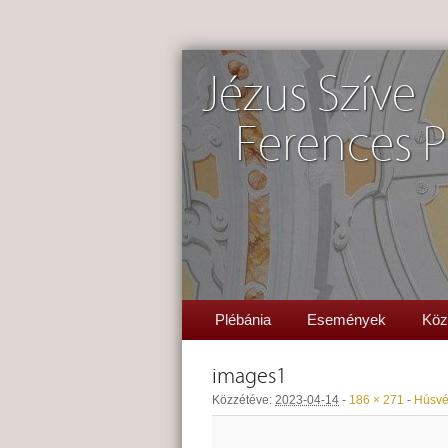
Jézus Szíve
Ferences P
Plébánia
Események
Köz
images1
Közzétéve:
2023-04-14
-
186 × 271
-
Húsvét