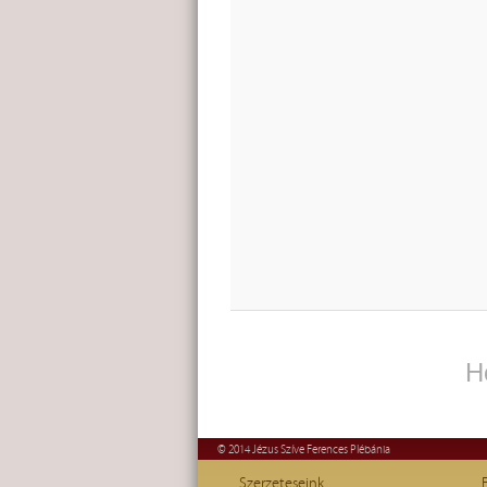
H
© 2014 Jézus Szíve Ferences Plébánia
Szerzeteseink