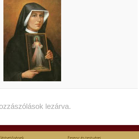
ozzászólások lezárva.
Elérhetőségek
Ferenc és testvérei