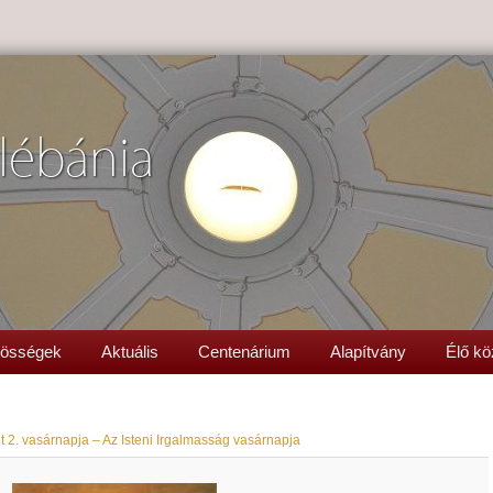
lébánia
össégek
Aktuális
Centenárium
Alapítvány
Élő kö
 2. vasárnapja – Az Isteni Irgalmasság vasárnapja