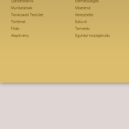
Szerzeteseink
Elérhetőségek
Munkatársak
Miserend
Tanácsadó Testület
Keresztelés
Történet
Esküvő
Fíliák
Temetés
Alapítvány
Egyházi hozzájárulás