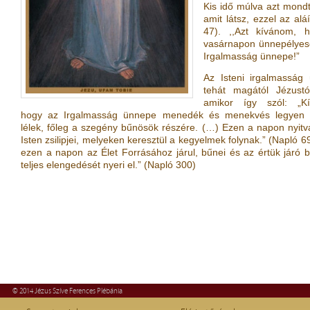
Kis idő múlva azt mond
amit látsz, ezzel az al
47). ,,Azt kívánom,
vasárnapon ünnepélyes
Irgalmasság ünnepe!”
Az Isteni irgalmasság
tehát magától Jézustó
amikor így szól: „K
hogy az Irgalmasság ünnepe menedék és menekvés legyen
lélek, főleg a szegény bűnösök részére. (…) Ezen a napon nyitv
Isten zsilipjei, melyeken keresztül a kegyelmek folynak.” (Napló 69
ezen a napon az Élet Forrásához járul, bűnei és az értük járó 
teljes elengedését nyeri el.” (Napló 300)
© 2014 Jézus Szíve Ferences Plébánia