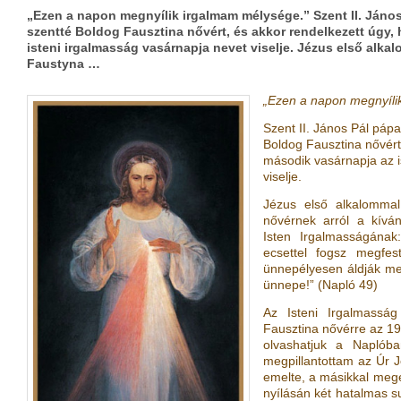
„Ezen a napon megnyílik irgalmam mélysége.” Szent II. János 
szentté Boldog Fausztina nővért, és akkor rendelkezett úgy
isteni irgalmasság vasárnapja nevet viselje. Jézus első alk
Faustyna …
„Ezen a napon megnyíli
Szent II. János Pál pápa
Boldog Fausztina nővért
második vasárnapja az i
viselje.
Jézus első alkalommal
nővérnek arról a kívá
Isten Irgalmasságának
ecsettel fogsz megfes
ünnepélyesen áldják me
ünnepe!” (Napló 49)
Az Isteni Irgalmasság
Fausztina nővérre az 19
olvashatjuk a Naplóba
megpillantottam az Úr J
emelte, a másikkal megér
nyílásán két hatalmas su