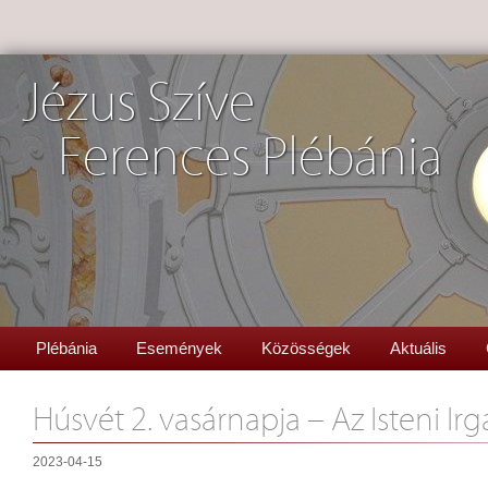
Jézus Szíve
Ferences Plébánia
Plébánia
Események
Közösségek
Aktuális
Húsvét 2. vasárnapja – Az Isteni I
2023-04-15