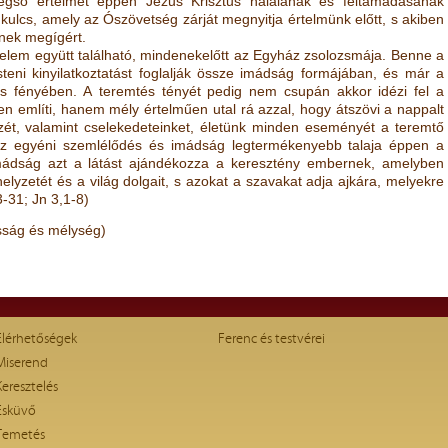
égs
ő
értelmét éppen Jézus Krisztus halálának
és feltámadásának
 kulcs, amely az Ószövetség zárját
megnyitja értelmünk el
ő
tt, s akiben
lnek megígért.
lem együtt található, mindenekel
ő
tt az Egyház
zsolozsmája. Benne a
ni kinyilatkoztatást foglalják
össze imádság formájában, és már a
és fényében. A
teremtés tényét pedig nem csupán akkor idézi fel a
en
említi, hanem mély értelm
ű
en utal rá azzal, hogy átszövi a nappalt
ét, valamint cselekedeteinket, életünk minden eseményét a teremt
ő
az egyéni szemlél
ő
dés és imádság legtermékenyebb talaja éppen a
ádság azt a látást ajándékozza a keresztény embernek,
amelyben
elyzetét és a világ dolgait, s azokat a szavakat
adja ajkára, melyekre
-31; Jn 3,1-8)
sság és mélység)
Elérhetőségek
Ferenc és testvérei
Miserend
Keresztelés
Esküvő
Temetés