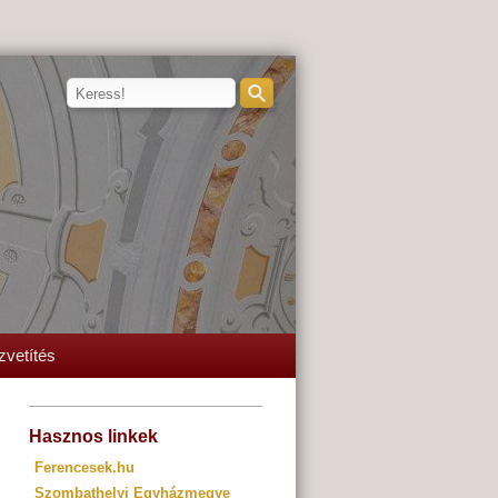
zvetítés
Hasznos linkek
Ferencesek.hu
Szombathelyi Egyházmegye