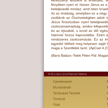
keresztény létünkre is érvényes, v
fényében nyeri el, hiszen Jézus az a
beteljesedik mindaz, amit Isten Izrae
Az az imádság, amelyben ez a négy e
zsoltárok az Ószövetségben adott iste
Jézus Krisztusban nyert beteljesed
zsolozsmaimádság, amikor kifejezett
és az éjszakát, s ezzel az
id
ő
egész
Istennel hozza
kapcsolatba. Ezért 
rendszeres zsolozsmázás. Ez az im
egyedül ítélheti
meg helyesen saját h
maga a Szentlélek tanít. (
ApCsel 4,23
(Barsi Balázs–Telek Péter-Pál: Maga
© 2014 Jézus Szíve Ferences Plébánia
Szerzeteseink
Munkatársak
Tanácsadó Testület
Történet
Fíliák