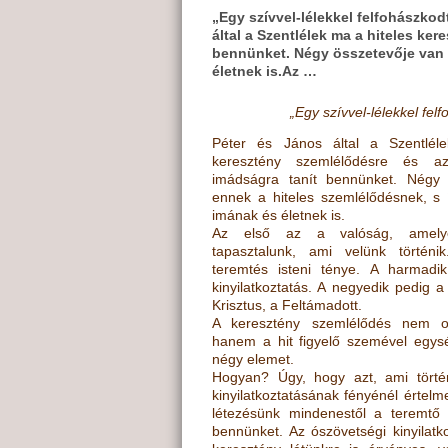
„Egy szívvel-lélekkel felfohászkod
által a Szentlélek ma a hiteles ke
bennünket. Négy összetevője van 
életnek is.Az …
„Egy szívvel-lélekkel fel
Péter és János által a Szentlél
keresztény szemlél
ő
désre és a
imádságra tanít bennünket. Négy 
ennek a hiteles szemlél
ő
désnek, s 
imának és életnek is.
Az els
ő
az a valóság, amel
tapasztalunk, ami velünk történ
teremtés isteni ténye. A harmadi
kinyilatkoztatás. A negyedik pedig a
Krisztus, a Feltámadott.
A keresztény szemlél
ő
dés nem ok
hanem a hit figyel
ő
szemével egys
négy elemet.
Hogyan? Úgy, hogy azt, ami történ
kinyilatkoztatásának fényénél
értelme
létezésünk
mindenest
ő
l a teremt
ő
bennünket. Az ószövetségi kinyilatk