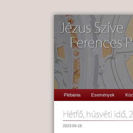
Jézus Szíve
Ferences P
Plébánia
Események
Köz
Hétfő, húsvéti idő, 2
2023-04-16