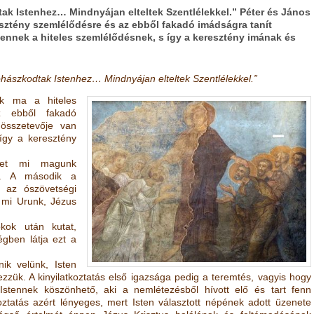
tak Istenhez… Mindnyájan elteltek Szentlélekkel.” Péter és János
resztény szemlélődésre és az ebből fakadó imádságra tanít
ennek a hiteles szemlélődésnek, s így a keresztény imának és
fohászkodtak Istenhez… Mindnyájan elteltek Szentlélekkel.”
ek ma a hiteles
z ebb
ő
l fakadó
összetev
ő
je van
így a
keresztény
yet mi magunk
ik. A második a
k az ószövetségi
 mi
Urunk, Jézus
ok után kutat,
égben
látja ezt a
ik velünk, Isten
zzük. A kinyilatkoztatás els
ő
igazsága pedig a teremtés, vagyis hogy
Istennek köszönhet
ő
, aki a nemlétezésb
ő
l hívott el
ő
és tart fenn
oztatás azért lényeges, mert Isten választott népének
adott üzenete