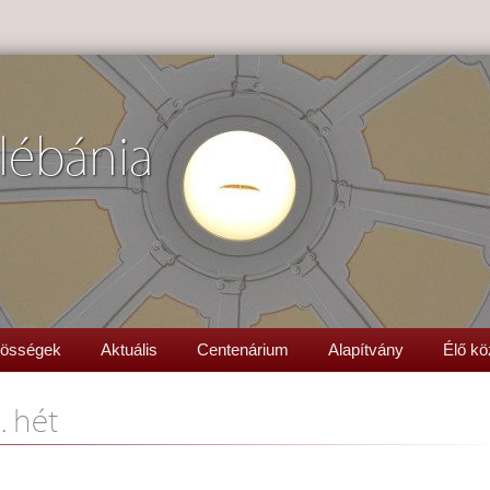
lébánia
össégek
Aktuális
Centenárium
Alapítvány
Élő kö
. hét