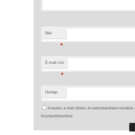
Név
*
E-mail cím
*
Honlap
A nevem, e-mail címem, és weboldalcímem mentése 
hozzászólásomhoz.