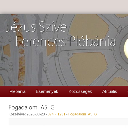
Jézus Szíve
Ferences Plébánia
Plébánia
Események
Közösségek
Aktuális
Fogadalom_A5_G
Közzétéve:
2020-03-23
-
874 × 1231
-
Fogadalom_A5_G