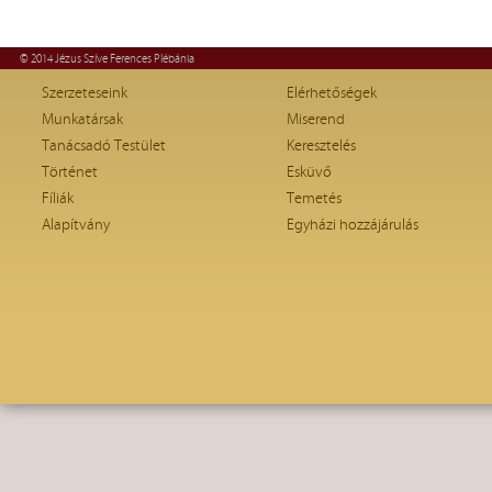
© 2014 Jézus Szíve Ferences Plébánia
Szerzeteseink
Elérhetőségek
Munkatársak
Miserend
Tanácsadó Testület
Keresztelés
Történet
Esküvő
Fíliák
Temetés
Alapítvány
Egyházi hozzájárulás