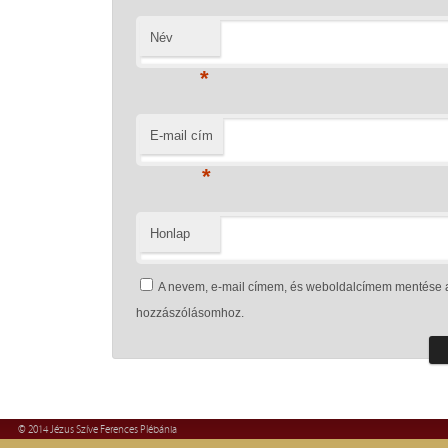
Név
*
E-mail cím
*
Honlap
A nevem, e-mail címem, és weboldalcímem mentése 
hozzászólásomhoz.
© 2014 Jézus Szíve Ferences Plébánia