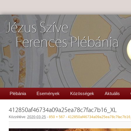
Jézus Szíve
Ferences Plébánia
Plébánia
Események
Közösségek
Aktuális
412850af46734a09a25ea78c7fac7b16_XL
Közzétéve:
2020-03-25
-
850 × 567
-
412850af46734a09a25ea78c7fac7b16