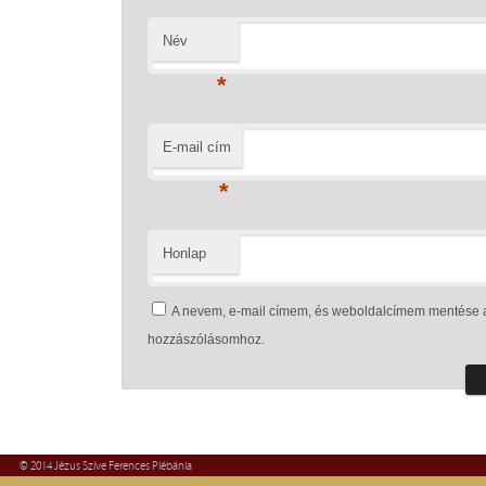
Név
*
E-mail cím
*
Honlap
A nevem, e-mail címem, és weboldalcímem mentése 
hozzászólásomhoz.
© 2014 Jézus Szíve Ferences Plébánia