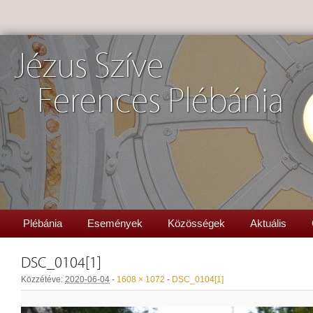
Jézus Szíve
Ferences Plébánia
Plébánia
Események
Közösségek
Aktuális
DSC_0104[1]
Közzétéve:
2020-06-04
-
1608 × 1072
-
DSC_0104[1]