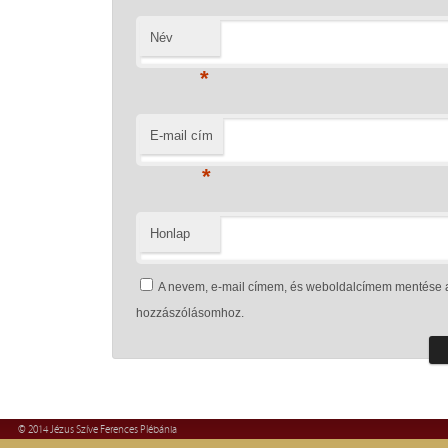
Név
*
E-mail cím
*
Honlap
A nevem, e-mail címem, és weboldalcímem mentése 
hozzászólásomhoz.
© 2014 Jézus Szíve Ferences Plébánia