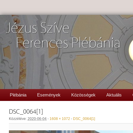
Jézus Szíve
Ferences Plébánia
Plébánia
Események
Közösségek
Aktuális
DSC_0064[1]
Közzétéve:
2020-06-04
-
1608 × 1072
-
DSC_0064[1]