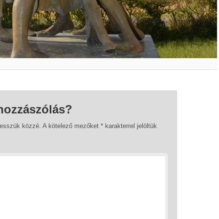
hozzászólás?
tesszük közzé.
A kötelező mezőket
*
karakterrel jelöltük