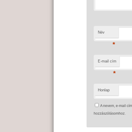
Név
*
E-mail cím
*
Honlap
A nevem, e-mail c
hozzászólásomhoz.