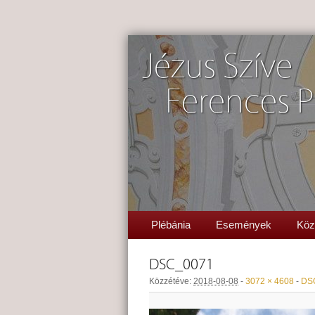
Jézus Szíve
Ferences P
Plébánia
Események
Köz
DSC_0071
Közzétéve:
2018-08-08
-
3072 × 4608
-
DS