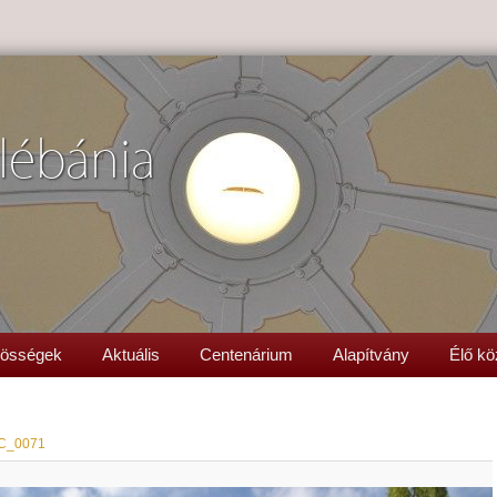
lébánia
össégek
Aktuális
Centenárium
Alapítvány
Élő kö
C_0071