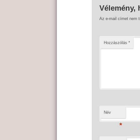
Vélemény, 
Az e-mail címet nem 
Hozzászólás
*
Név
*