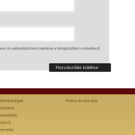
ímem, és weboldalcímem mentése a böngészőben a következő
Elérhetőségek
Ferenc és testvérei
Miserend
Keresztelés
Esküvő
Temetés