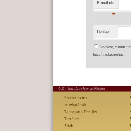
E-mail cím
*
Honlap
A nevem, e-mail c
hozzászólásomhoz.
© 2014 Jézus Szíve Ferences Plébánia
Szerzeteseink
Munkatársak
Tanácsadó Testület
Történet
Fíliák