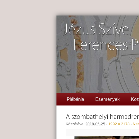
Jézus Szíve
Ferences P
Plébánia
Események
Köz
A szombathelyi harmadre
Közzétéve:
2018-05-25
-
1992 × 2178
-
A s