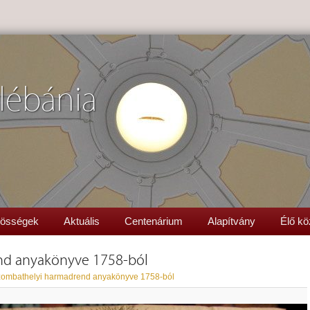
lébánia
össégek
Aktuális
Centenárium
Alapítvány
Élő kö
nd anyakönyve 1758-ból
zombathelyi harmadrend anyakönyve 1758-ból