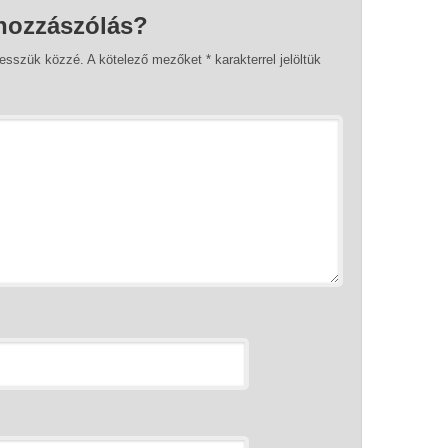
hozzászólás?
tesszük közzé.
A kötelező mezőket
*
karakterrel jelöltük