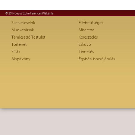
© 2014 Jézus Szíve Ferences Plébánia
Szerzeteseink
Elérhetőségek
Munkatársak
Miserend
Tanácsadó Testület
Keresztelés
Történet
Esküvő
Fíliák
Temetés
Alapítvány
Egyházi hozzájárulás