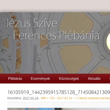
Jézus Szíve
Ferences Plébánia
Plébánia
Események
Közösségek
Aktuális
16105919_1442395915785128_71450842130
Közzétéve:
2017-02-24
-
960 × 720
-
2017.01.14 – I. Citerás-népdalos farsa