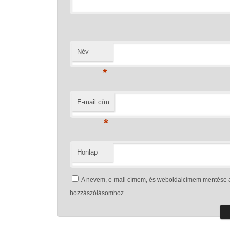
Név
*
E-mail cím
*
Honlap
A nevem, e-mail címem, és weboldalcímem mentése 
hozzászólásomhoz.