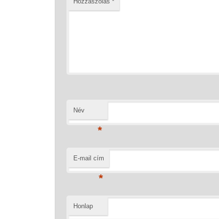
Hozzászólás
*
Név
*
E-mail cím
*
Honlap