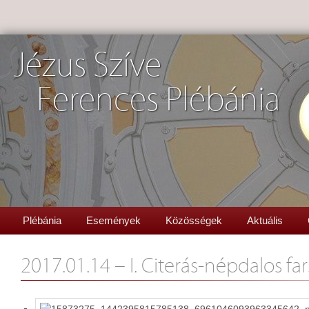
Jézus Szíve
Ferences Plébánia
Plébánia
Események
Közösségek
Aktuális
2017.01.14 – I. Citerás-népdalos f