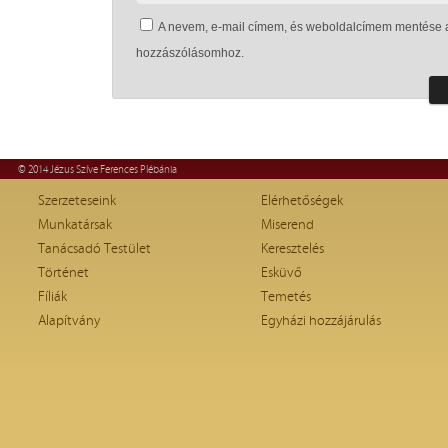
A nevem, e-mail címem, és weboldalcímem mentése 
hozzászólásomhoz.
© 2014 Jézus Szíve Ferences Plébánia
Szerzeteseink
Elérhetőségek
Munkatársak
Miserend
Tanácsadó Testület
Keresztelés
Történet
Esküvő
Fíliák
Temetés
Alapítvány
Egyházi hozzájárulás