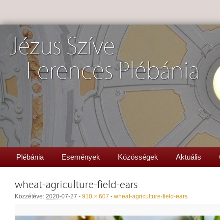
Jézus Szíve
Ferences Plébánia
Plébánia
Események
Közösségek
Aktuális
wheat-agriculture-field-ears
Közzétéve:
2020-07-27
-
910 × 607
-
wheat-agriculture-field-ears