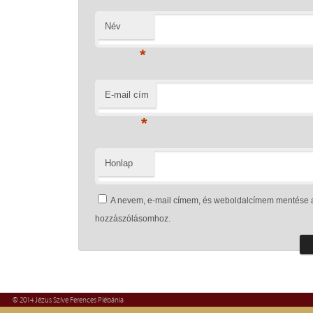
Név
*
E-mail cím
*
Honlap
A nevem, e-mail címem, és weboldalcímem mentése 
hozzászólásomhoz.
© 2014 Jézus Szíve Ferences Plébánia