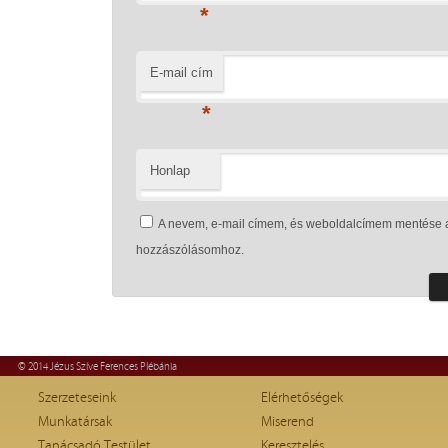
*
E-mail cím
*
Honlap
A nevem, e-mail címem, és weboldalcímem mentése 
hozzászólásomhoz.
© 2014 Jézus Szíve Ferences Plébánia
Szerzeteseink
Elérhetőségek
Munkatársak
Miserend
Tanácsadó Testület
Keresztelés