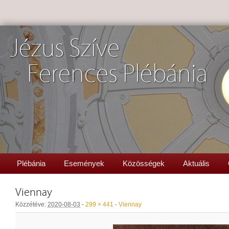
Jézus Szíve
Ferences Plébánia
Plébánia
Események
Közösségek
Aktuális
Viennay
Közzétéve:
2020-08-03
-
299 × 441
-
Viennay