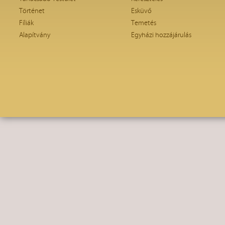
Történet
Esküvő
Fíliák
Temetés
Alapítvány
Egyházi hozzájárulás