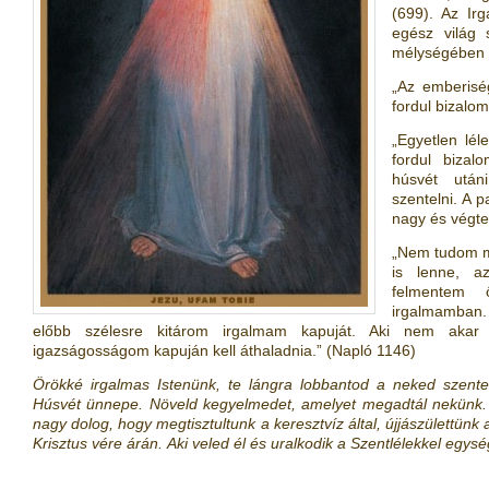
(699). Az Ir
egész világ
mélységében 
„Az emberisé
fordul bizalo
„Egyetlen lé
fordul bizal
húsvét után
szentelni. A 
nagy és végte
„Nem tudom m
is lenne, a
felmentem ő
irgalmamban.
előbb szélesre kitárom irgalmam kapuját. Aki nem akar
igazságosságom kapuján kell áthaladnia.” (Napló 1146)
Örökké irgalmas Istenünk, te lángra lobbantod a neked szentelt
Húsvét ünnepe. Növeld kegyelmedet, amelyet megadtál nekünk.
nagy dolog, hogy megtisztultunk a keresztvíz által, újjászülettünk 
Krisztus vére árán. Aki veled él és uralkodik a Szentlélekkel eg