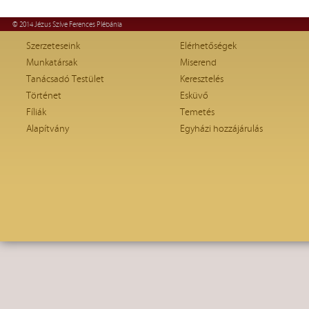
© 2014 Jézus Szíve Ferences Plébánia
Szerzeteseink
Elérhetőségek
Munkatársak
Miserend
Tanácsadó Testület
Keresztelés
Történet
Esküvő
Fíliák
Temetés
Alapítvány
Egyházi hozzájárulás