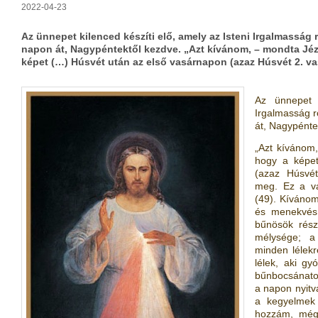
2022-04-23
Az ünnepet kilenced készíti elő, amely az Isteni Irgalmasság
napon át, Nagypéntektől kezdve. „Azt kívánom, – mondta Jé
képet (…) Húsvét után az első vasárnapon (azaz Húsvét 2. v
Az ünnepet k
Irgalmasság r
át, Nagypénte
„Azt kívánom
hogy a képe
(azaz Húsvét
meg. Ez a v
(49). Kíváno
és menekvés 
bűnösök rész
mélysége; a
minden lélekr
lélek, aki gy
bűnbocsánatot
a napon nyitva
a kegyelmek 
hozzám, még 