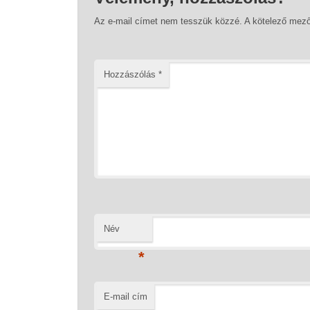
Az e-mail címet nem tesszük közzé.
A kötelező mez
Hozzászólás
*
Név
*
E-mail cím