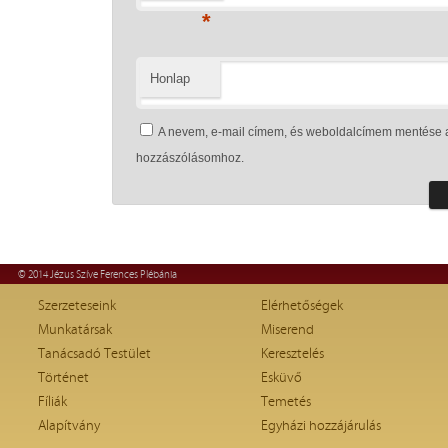
*
Honlap
A nevem, e-mail címem, és weboldalcímem mentése 
hozzászólásomhoz.
© 2014 Jézus Szíve Ferences Plébánia
Szerzeteseink
Elérhetőségek
Munkatársak
Miserend
Tanácsadó Testület
Keresztelés
Történet
Esküvő
Fíliák
Temetés
Alapítvány
Egyházi hozzájárulás