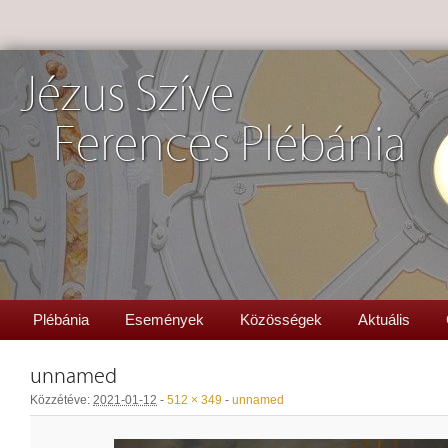
Jézus Szíve
Ferences Plébánia
Plébánia
Események
Közösségek
Aktuális
unnamed
Közzétéve:
2021-01-12
-
512 × 349
-
unnamed