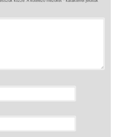
tesszük közzé.
A kötelező mezőket
*
karakterrel jelöltük