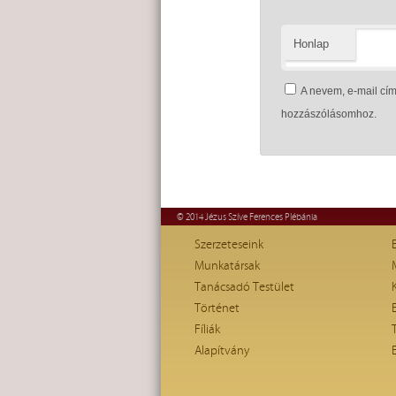
Honlap
A nevem, e-mail c
hozzászólásomhoz.
© 2014 Jézus Szíve Ferences Plébánia
Szerzeteseink
Munkatársak
Tanácsadó Testület
Történet
Fíliák
Alapítvány