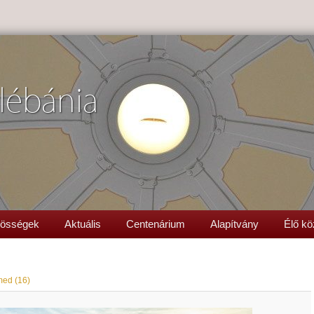
lébánia
össégek
Aktuális
Centenárium
Alapítvány
Élő kö
ed (16)