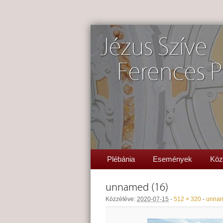
Jézus Szíve
Ferences P
Plébánia
Események
Köz
unnamed (16)
Közzétéve:
2020-07-15
-
512 × 320
-
unnam