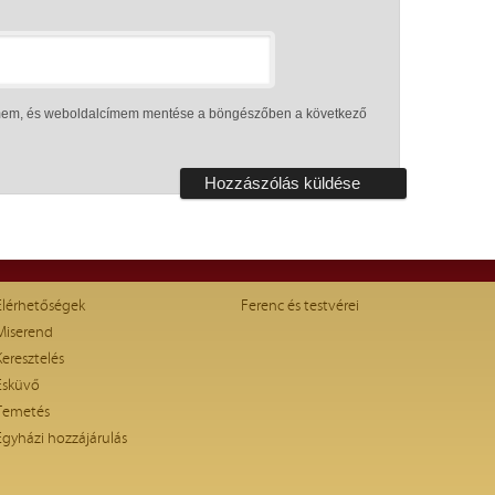
ímem, és weboldalcímem mentése a böngészőben a következő
Elérhetőségek
Ferenc és testvérei
Miserend
Keresztelés
Esküvő
Temetés
Egyházi hozzájárulás