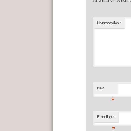
Az e-mail címet nem 
Hozzászólás
*
Név
*
E-mail cím
*