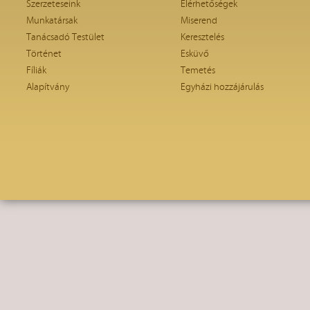
Szerzeteseink
Elérhetőségek
Munkatársak
Miserend
Tanácsadó Testület
Keresztelés
Történet
Esküvő
Fíliák
Temetés
Alapítvány
Egyházi hozzájárulás