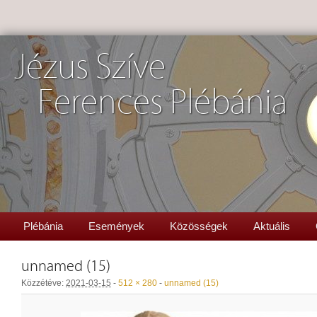
Jézus Szíve
Ferences Plébánia
Plébánia
Események
Közösségek
Aktuális
unnamed (15)
Közzétéve:
2021-03-15
-
512 × 280
-
unnamed (15)