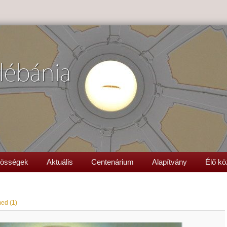
lébánia
össégek
Aktuális
Centenárium
Alapítvány
Élő kö
ed (1)