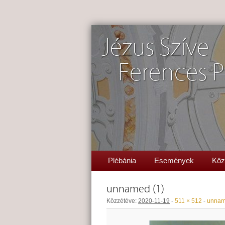
Jézus Szíve
Ferences P
Plébánia
Események
Köz
unnamed (1)
Közzétéve:
2020-11-19
-
511 × 512
-
unnam