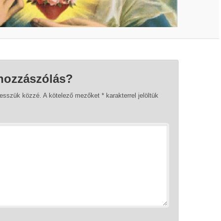
hozzászólás?
tesszük közzé.
A kötelező mezőket
*
karakterrel jelöltük