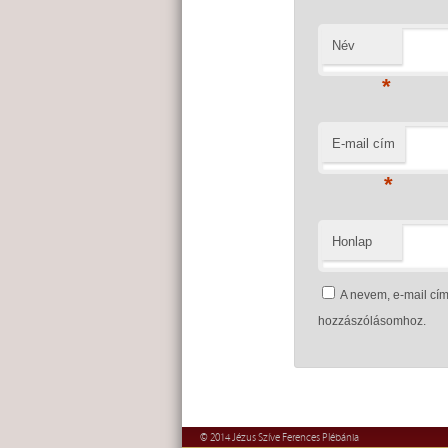
Név
*
E-mail cím
*
Honlap
A nevem, e-mail c
hozzászólásomhoz.
© 2014 Jézus Szíve Ferences Plébánia