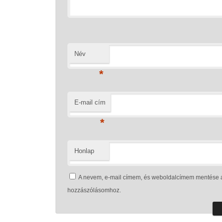
Név
*
E-mail cím
*
Honlap
A nevem, e-mail címem, és weboldalcímem mentése 
hozzászólásomhoz.