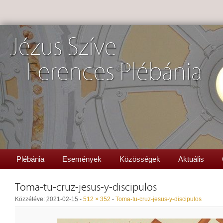
Jézus Szíve
Ferences Plébánia
Plébánia
Események
Közösségek
Aktuális
Toma-tu-cruz-jesus-y-discipulos
Közzétéve:
2021-02-15
-
512 × 352
-
Toma-tu-cruz-jesus-y-discipulos