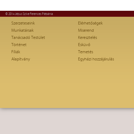
© 2014 Jézus Szíve Ferences Plébánia
Szerzeteseink
Elérhetőségek
Munkatársak
Miserend
Tanácsadó Testület
Keresztelés
Történet
Esküvő
Fíliák
Temetés
Alapítvány
Egyházi hozzájárulás