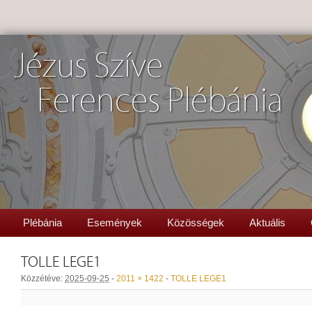
Jézus Szíve
Ferences Plébánia
Plébánia
Események
Közösségek
Aktuális
TOLLE LEGE1
Közzétéve:
2025-09-25
-
2011 × 1422
-
TOLLE LEGE1