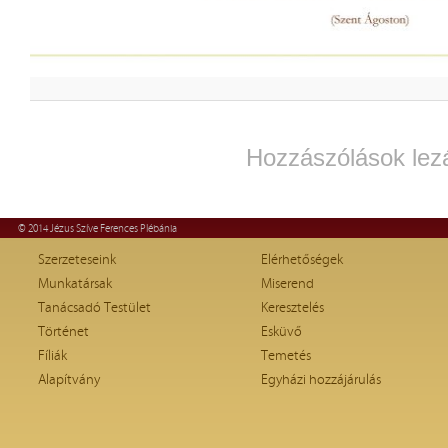
Hozzászólások lez
© 2014 Jézus Szíve Ferences Plébánia
Szerzeteseink
Elérhetőségek
Munkatársak
Miserend
Tanácsadó Testület
Keresztelés
Történet
Esküvő
Fíliák
Temetés
Alapítvány
Egyházi hozzájárulás