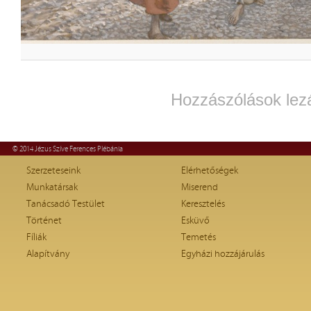
Hozzászólások lez
© 2014 Jézus Szíve Ferences Plébánia
Szerzeteseink
Elérhetőségek
Munkatársak
Miserend
Tanácsadó Testület
Keresztelés
Történet
Esküvő
Fíliák
Temetés
Alapítvány
Egyházi hozzájárulás