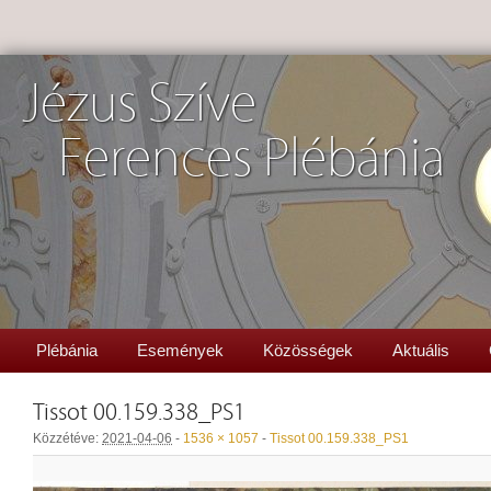
Jézus Szíve
Ferences Plébánia
Plébánia
Események
Közösségek
Aktuális
Tissot 00.159.338_PS1
Közzétéve:
2021-04-06
-
1536 × 1057
-
Tissot 00.159.338_PS1