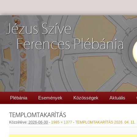
Jézus Szíve
Ferences Plébánia
Plébánia
Események
Közösségek
Aktuális
TEMPLOMTAKARÍTÁS
Közzétéve:
2026-06-30
-
1985 × 1377
-
TEMPLOMTAKARÍTÁS 2026. 04. 11.