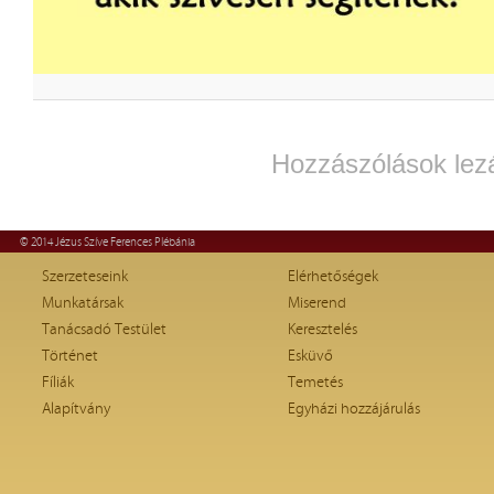
Hozzászólások lez
© 2014 Jézus Szíve Ferences Plébánia
Szerzeteseink
Elérhetőségek
Munkatársak
Miserend
Tanácsadó Testület
Keresztelés
Történet
Esküvő
Fíliák
Temetés
Alapítvány
Egyházi hozzájárulás