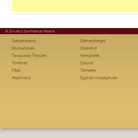
© 2014 Jézus Szíve Ferences Plébánia
Szerzeteseink
Elérhetőségek
Munkatársak
Miserend
Tanácsadó Testület
Keresztelés
Történet
Esküvő
Fíliák
Temetés
Alapítvány
Egyházi hozzájárulás